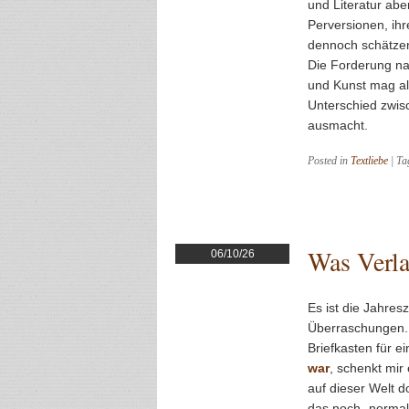
und Literatur aber
Perversionen, ihr
dennoch schätze
Die Forderung na
und Kunst mag alt
Unterschied zwisc
ausmacht.
Posted in
Textliebe
|
Ta
Was Verla
06/10/26
Es ist die Jahres
Überraschungen. 
Briefkasten für 
war
, schenkt mir 
auf dieser Welt d
das noch „normal“