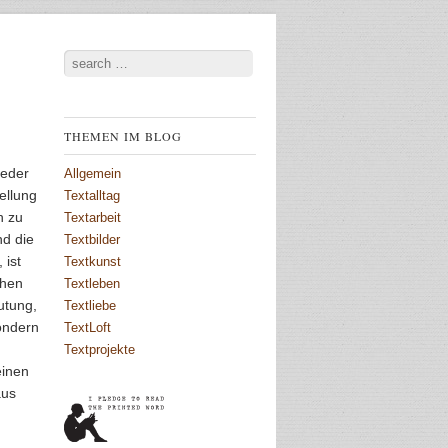
Search
THEMEN IM BLOG
ieder
Allgemein
ellung
Textalltag
h zu
Textarbeit
nd die
Textbilder
 ist
Textkunst
chen
Textleben
utung,
Textliebe
ondern
TextLoft
Textprojekte
einen
aus