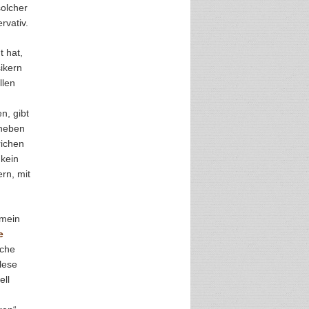
solcher
rvativ.
t hat,
ikern
llen
n, gibt
 neben
richen
 kein
rn, mit
 mein
e
nche
lese
ell