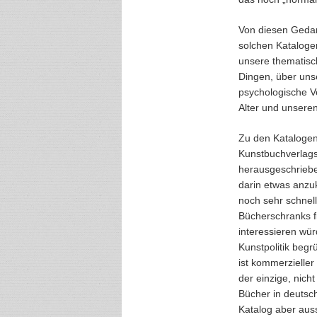
Von diesen Gedank
solchen Katalogen
unsere thematisc
Dingen, über uns
psychologische Ve
Alter und unseren
Zu den Katalogen,
Kunstbuchverlags.
herausgeschriebe
darin etwas anzuk
noch sehr schnell
Bücherschranks fi
interessieren wür
Kunstpolitik begr
ist kommerzielle
der einzige, nich
Bücher in deutsch
Katalog aber auss