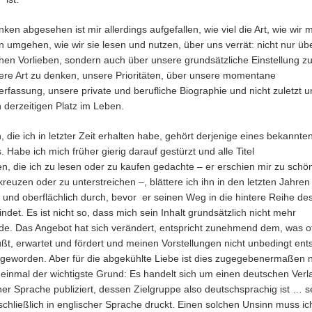
en abgesehen ist mir allerdings aufgefallen, wie viel die Art, wie wir m
 umgehen, wie wir sie lesen und nutzen, über uns verrät: nicht nur üb
hen Vorlieben, sondern auch über unsere grundsätzliche Einstellung z
ere Art zu denken, unsere Prioritäten, über unsere momentane
rfassung, unsere private und berufliche Biographie und nicht zuletzt u
 derzeitigen Platz im Leben.
 die ich in letzter Zeit erhalten habe, gehört derjenige eines bekannte
 Habe ich mich früher gierig darauf gestürzt und alle Titel
n, die ich zu lesen oder zu kaufen gedachte – er erschien mir zu schö
reuzen oder zu unterstreichen –, blättere ich ihn in den letzten Jahren
 und oberflächlich durch, bevor er seinen Weg in die hintere Reihe de
ndet. Es ist nicht so, dass mich sein Inhalt grundsätzlich nicht mehr
de. Das Angebot hat sich verändert, entspricht zunehmend dem, was off
üßt, erwartet und fördert und meinen Vorstellungen nicht unbedingt ents
r geworden. Aber für die abgekühlte Liebe ist dies zugegebenermaßen n
t einmal der wichtigste Grund: Es handelt sich um einen deutschen Verl
er Sprache publiziert, dessen Zielgruppe also deutschsprachig ist … s
chließlich in englischer Sprache druckt. Einen solchen Unsinn muss ich