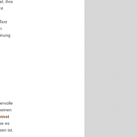
l, ihre
nt
Text
n
einung
ervolle
meinen
einst
äbe es
en ist,