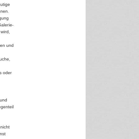
eutige
nnen.
igung
alerie-
 wird,
iken und
Suche,
s oder
 und
egenteil
 nicht
nst