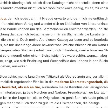
sächlich überlege ich, ob ich diese Kataloge nicht abbestelle, denn ein 
ls Kundin offenbar nicht. Ich bin wohl nicht woke genug, zu alt, zu konse
alog
, den ich jedes Jahr mit Freude erwarte und der mich nie enttäusch
französischen Verlag und wendet sich an Liebhaber von Literaturklass
 Diese Bände können um des Sammelns willen erworben werden und ste
hung dar, aber ich betrachte sie primär als Bücher, als die kuratierten
ie sie sind. Doch meine Art, diesen Katalog zu lesen und zu bearbeite
is, als mir über lange Jahre bewusst war. Welche Bücher ich am Rand
i langen roten Strichen (sobald wie möglich kaufen), zwei schwarzen St
cht so dringend) oder einem Bleistiftstrich (es wäre schön, wenn…, aber
e, zeigt, wie sich Erfahrung und Wechselfälle des Lebens in den Büche
mgeben, auswirken.
Biographie, meine langjährige Tätigkeit als Übersetzerin und vor allem
meidlich ergebender Einblick in die
moderne Übersetzungsarbeit, di
 bewertet, als ich es tue
, außerdem meine Kenntnis der Verlagsbra
 hinterlassen, ja tiefe Furchen und Narben: Fremdsprachige Literatur 
 ich in der Lage bin, sie im Originaltext zu genießen, ich kaufe prinzipi
gen mehr, weiß ich doch zu gut um die Diskrepanzen, die heutige