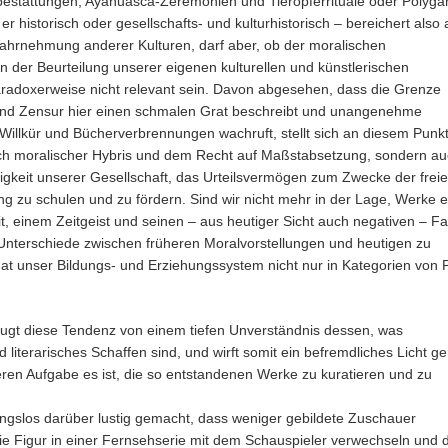
bestattungen, Ayahuasca-Zeremonien und Tieropferrituale oder Polyga
er historisch oder gesellschafts- und kulturhistorisch – bereichert also 
 Wahrnehmung anderer Kulturen, darf aber, ob der moralischen
in der Beurteilung unserer eigenen kulturellen und künstlerischen
radoxerweise nicht relevant sein. Davon abgesehen, dass die Grenze
nd Zensur hier einen schmalen Grat beschreibt und unangenehme
illkür und Bücherverbrennungen wachruft, stellt sich an diesem Punkt
ch moralischer Hybris und dem Recht auf Maßstabsetzung, sondern a
igkeit unserer Gesellschaft, das Urteilsvermögen zum Zwecke der frei
ng zu schulen und zu fördern. Sind wir nicht mehr in der Lage, Werke 
it, einem Zeitgeist und seinen – aus heutiger Sicht auch negativen – F
nterschiede zwischen früheren Moralvorstellungen und heutigen zu
at unser Bildungs- und Erziehungssystem nicht nur in Kategorien von P
eugt diese Tendenz von einem tiefen Unverständnis dessen, was
d literarisches Schaffen sind, und wirft somit ein befremdliches Licht g
eren Aufgabe es ist, die so entstandenen Werke zu kuratieren und zu
gslos darüber lustig gemacht, dass weniger gebildete Zuschauer
ie Figur in einer Fernsehserie mit dem Schauspieler verwechseln und