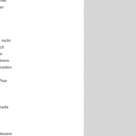
mie.
an
 nicht
uch
en
einem
acetten
isa-
erade
 diesem