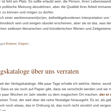
 ist fehl am Platz. Es sollte erlaubt sein, die Person, ihren Lebenswande
e politische Meinung abzulehnen, aber die Qualität ihrer Arbeit immane
n zu können und mögen zu dürfen.
ch einer werkimmanent(er)en, ästhetikgebundenen Interpretation von 
modisch sein und einigen obsolet erscheinen, aber sie ist das, was de
hen zeitlosen literarischen und künstlerischen Werten und Zeitgeistm
gged
Kolumne
,
Zeitgeist
|
gskataloge über uns verraten
zeit der Verlagskataloge. Alle paar Tage erhalte ich welche, kleine, wund
Dass es sie noch auf Papier gibt, dass sie verschickt werden und sie 
ein paar Wochen im Jahr wieder zu dem magischen Ort machen,
der er 
einen Trost, der weit über die reine Nostalgie hinausgeht. Es ist, als g
och noch etwas, das in Ordnung ist, das noch nicht zerstört und vergess
 ist.