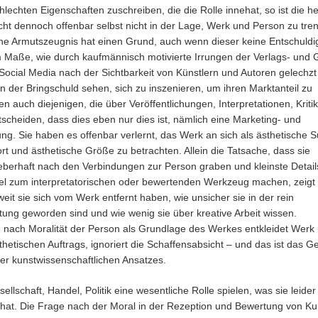
hlechten Eigenschaften zuschreiben, die die Rolle innehat, so ist die h
cht dennoch offenbar selbst nicht in der Lage, Werk und Person zu tre
che Armutszeugnis hat einen Grund, auch wenn dieser keine Entschuld
m Maße, wie durch kaufmännisch motivierte Irrungen der Verlags- und G
 Social Media nach der Sichtbarkeit von Künstlern und Autoren gelechzt
 in der Bringschuld sehen, sich zu inszenieren, um ihren Marktanteil zu
en auch diejenigen, die über Veröffentlichungen, Interpretationen, Krit
scheiden, dass dies eben nur dies ist, nämlich eine Marketing- und
g. Sie haben es offenbar verlernt, das Werk an sich als ästhetische 
rt und ästhetische Größe zu betrachten. Allein die Tatsache, dass sie
ieberhaft nach den Verbindungen zur Person graben und kleinste Detail
 zum interpretatorischen oder bewertenden Werkzeug machen, zeigt
weit sie sich vom Werk entfernt haben, wie unsicher sie in der rein
tung geworden sind und wie wenig sie über kreative Arbeit wissen.
 nach Moralität der Person als Grundlage des Werkes entkleidet Werk
thetischen Auftrags, ignoriert die Schaffensabsicht – und das ist das G
oder kunstwissenschaftlichen Ansatzes.
sellschaft, Handel, Politik eine wesentliche Rolle spielen, was sie leider
n hat. Die Frage nach der Moral in der Rezeption und Bewertung von Ku