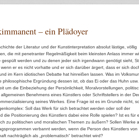
kimmanent – ein Plädoyer
chichte der Literatur und der Kunstinterpretation absolut lästige, völlig
gen, die mit penetranter Regelmäßigkeit beim kleinsten Anlass immer w
 gespült werden und zu denen jeder sich irgendwann genötigt sieht, St
enn er es nicht vorhatte und er sich darüber ärgert, dass er sich doc
und im Kern idiotischen Debatte hat hinreißen lassen. Was im Volksmu
philosophische Ergründung dessen ist, ob das Ei oder das Huhn usw.,
it um die Einbeziehung der Persönlichkeit, Moralvorstellungen, politis
allgemeinen Benehmens eines Künstlers oder Schriftstellers in der De
mmerzialisierung seines Werkes. Eine Frage ist es im Grunde nicht, s
genkomplex: Soll das Werk für sich betrachtet werden oder soll der
die Positionierung des Künstlers dabei eine Rolle spielen? Ist es für 
, sich zu politischen und moralischen Themen zu äußern? Sollen Werke 
agsprogrammen verbannt werden, wenn die Person des Künstlers von
aft nachträglich als „problematisch“ betrachtet wird?