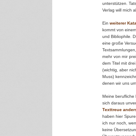
unterstützen. Tat
Verlag will mich a
Ein
weiterer Kat
kommt von einem 
und Bibliophile.
eine große Versuc
Textsammlungen, d
mehr von mir pre
dem Titel mit dre
(wichtig, aber ni
Muss) kennzeichn
denen wir uns u
Meine berufliche 
sich daraus unver
Texttreue anders
haben hier Spuren
ich nur noch, wenn
keine Übersetzun