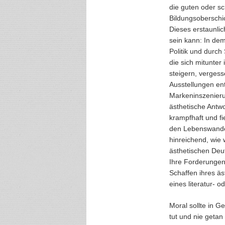
die guten oder sc
Bildungsoberschi
Dieses erstaunli
sein kann: In de
Politik und durch
die sich mitunter
steigern, vergess
Ausstellungen ent
Markeninszenierun
ästhetische Antwo
krampfhaft und f
den Lebenswandel
hinreichend, wie 
ästhetischen Deu
Ihre Forderungen
Schaffen ihres äs
eines literatur- 
Moral sollte in Ge
tut und nie geta