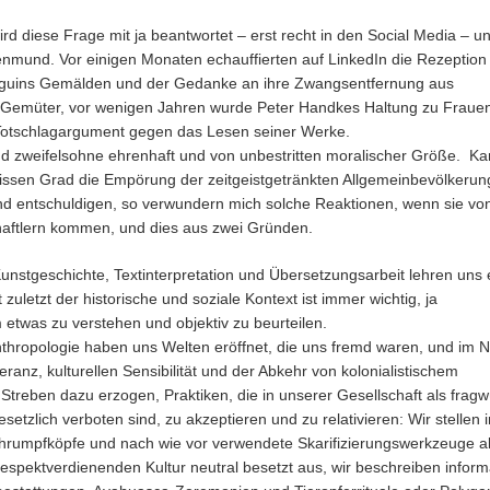
rd diese Frage mit ja beantwortet – erst recht in den Social Media – u
ienmund. Vor einigen Monaten echauffierten auf LinkedIn die Rezeption
uguins Gemälden und der Gedanke an ihre Zwangsentfernung aus
Gemüter, vor wenigen Jahren wurde Peter Handkes Haltung zu Frauen
Totschlagargument gegen das Lesen seiner Werke.
nd zweifelsohne ehrenhaft und von unbestritten moralischer Größe. Ka
issen Grad die Empörung der zeitgeistgetränkten Allgemeinbevölkerun
nd entschuldigen, so verwundern mich solche Reaktionen, wenn sie vo
aftlern kommen, und dies aus zwei Gründen.
nstgeschichte, Textinterpretation und Übersetzungsarbeit lehren uns 
 zuletzt der historische und soziale Kontext ist immer wichtig, ja
etwas zu verstehen und objektiv zu beurteilen.
nthropologie haben uns Welten eröffnet, die uns fremd waren, und im
leranz, kulturellen Sensibilität und der Abkehr von kolonialistischem
Streben dazu erzogen, Praktiken, die in unserer Gesellschaft als fragw
setzlich verboten sind, zu akzeptieren und zu relativieren: Wir stellen i
rumpfköpfe und nach wie vor verwendete Skarifizierungswerkzeuge a
espektverdienenden Kultur neutral besetzt aus, wir beschreiben inform