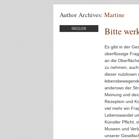
Author Archives:
Martine
Bitte wer
06/11/26
Es gibt in der Ges
überflüssige Fra
an die Oberfläche
zu nehmen, auch w
dieser nutzlosen 
lebensbewegende 
anderswo der Stre
Meinung und des 
Rezeption und Ko
viel mehr ein Fra
Lebenswandel und 
Künstler Pflicht
Museen und Verl
unserer Gesellsch