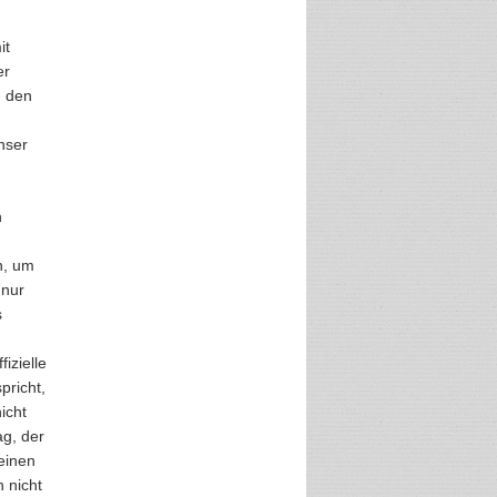
it
er
u den
nser
n
n, um
 nur
s
izielle
pricht,
icht
ag, der
einen
 nicht