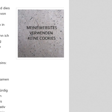
nd dies
 von
 in
nn ich
g
n
eins:
 Namen
ürdig
n
ls
ativ