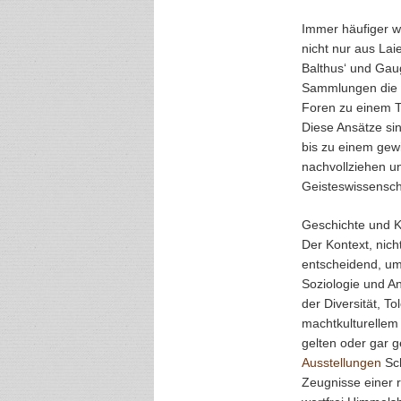
Immer häufiger wi
nicht nur aus La
Balthus‘ und Ga
Sammlungen die 
Foren zu einem 
Diese Ansätze si
bis zu einem gew
nachvollziehen u
Geisteswissensch
Geschichte und Ku
Der Kontext, nicht
entscheidend, um 
Soziologie und A
der Diversität, To
machtkulturellem 
gelten oder gar ge
Ausstellungen
Sch
Zeugnisse einer r