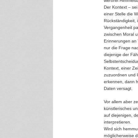
wertfrei Himmels
Der Kontext – sei 
einer Stelle die
Rückständigkeit, 
Vergangenheit pa
zwischen Moral u
Erinnerungen an W
nur die Frage na
diejenige der Fäh
Selbstentscheidu
Kontext, einer Ze
zuzuordnen und U
erkennen, dann h
Daten versagt.
Vor allem aber z
künstlerisches un
auf diejenigen, d
interpretieren.
Wird sich hemmun
möglicherweise d