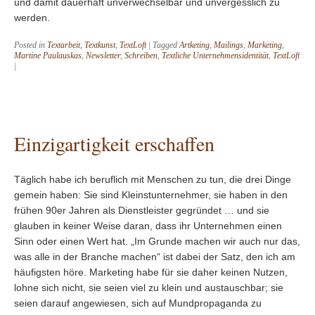
und damit dauerhaft unverwechselbar und unvergesslich zu
werden.
Posted in
Textarbeit
,
Textkunst
,
TextLoft
|
Tagged
Artketing
,
Mailings
,
Marketing
,
Martine Paulauskas
,
Newsletter
,
Schreiben
,
Textliche Unternehmensidentität
,
TextLoft
|
Einzigartigkeit erschaffen
Täglich habe ich beruflich mit Menschen zu tun, die drei Dinge
gemein haben: Sie sind Kleinstunternehmer, sie haben in den
frühen 90er Jahren als Dienstleister gegründet … und sie
glauben in keiner Weise daran, dass ihr Unternehmen einen
Sinn oder einen Wert hat. „Im Grunde machen wir auch nur das,
was alle in der Branche machen“ ist dabei der Satz, den ich am
häufigsten höre. Marketing habe für sie daher keinen Nutzen,
lohne sich nicht, sie seien viel zu klein und austauschbar; sie
seien darauf angewiesen, sich auf Mundpropaganda zu