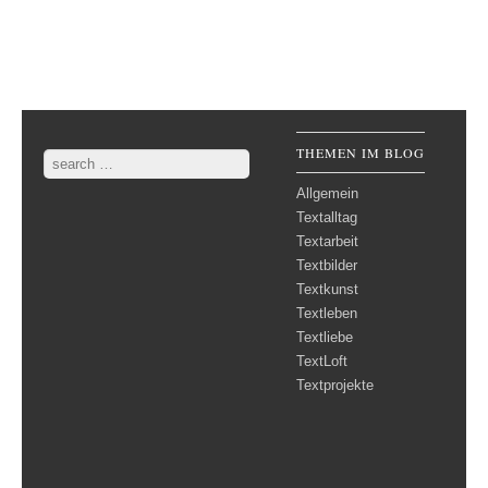
Post navigation
THEMEN IM BLOG
Search
Allgemein
Textalltag
Textarbeit
Textbilder
Textkunst
Textleben
Textliebe
TextLoft
Textprojekte