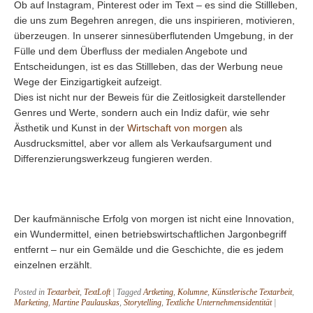
Ob auf Instagram, Pinterest oder im Text – es sind die Stillleben,
die uns zum Begehren anregen, die uns inspirieren, motivieren,
überzeugen. In unserer sinnesüberflutenden Umgebung, in der
Fülle und dem Überfluss der medialen Angebote und
Entscheidungen, ist es das Stillleben, das der Werbung neue
Wege der Einzigartigkeit aufzeigt.
Dies ist nicht nur der Beweis für die Zeitlosigkeit darstellender
Genres und Werte, sondern auch ein Indiz dafür, wie sehr
Ästhetik und Kunst in der
Wirtschaft von morgen
als
Ausdrucksmittel, aber vor allem als Verkaufsargument und
Differenzierungswerkzeug fungieren werden.
Der kaufmännische Erfolg von morgen ist nicht eine Innovation,
ein Wundermittel, einen betriebswirtschaftlichen Jargonbegriff
entfernt – nur ein Gemälde und die Geschichte, die es jedem
einzelnen erzählt.
Posted in
Textarbeit
,
TextLoft
|
Tagged
Artketing
,
Kolumne
,
Künstlerische Textarbeit
,
Marketing
,
Martine Paulauskas
,
Storytelling
,
Textliche Unternehmensidentität
|