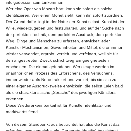
infolgedessen sein Einkommen.
Wer eine Oper von Mozart hört, kann sie sofort als solche
identifizieren. Wer einen Monet sieht, kann ihn sofort zuordnen.
Der Grund dafür liegt in der Natur der Kunst selbst: Kunst ist der
Wille, wiederzugeben und festzuhalten, und auf der Suche nach
der perfekten Technik, dem perfekten Ausdruck, dem perfekten
Weg, Dinge und Menschen zu erfassen, entwickelt jeder
Künstler Mechanismen, Gewohnheiten und Mittel, die er immer
wieder verwendet, erprobt, vertieft und verfeinert, weil sie für
den angestrebten Zweck schlichtweg am geeignetesten
erscheinen. Die einmal gefundenen Werkzeuge werden im
unaufhörlichen Prozess des Erforschens, des Versuchens,
immer wieder aufs Neue traktiert und variiert, bis sie sich zu
einer eigenen Ausdrucksweise entwickeln, die selbst Laien bald
als die charakteristische „Sprache“ des jeweiligen Künstlers
erkennen.
Diese Wiedererkennbarkeit ist für Künstler identitäts- und
marktwertstiftend.
Von diesem Standpunkt aus betrachtet hat also die Kunst das
erfunden, was gemeinhin als „Corporate Identity“ bezeichnet