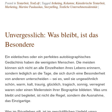
Posted in
Textarbeit
,
TextLoft
|
Tagged
Artketing
,
Kolumne
,
Künstlerische Textarbeit
,
Marketing
,
Martine Paulauskas
,
Storytelling
,
Textliche Unternehmensidentität
|
Unvergesslich: Was bleibt, ist das
Besondere
Ein eidetisches oder ein perfektes autobiographisches
Gedächtnis haben die wenigsten Menschen. Die meisten
können sich nicht an alle Einzelheiten ihres Lebens erinnern,
sondern lediglich an die Tage, die sich durch eine Besonderheit
von anderen unterscheiden – sei es, weil sie ungewöhnlich
schön, warm, kalt, traurig, glücklich, tragisch, sonnig, verregnet
waren oder einen Meilenstein ihrer Biographie bildeten. Was uns
bleibt und begleitet, ist nicht die Regel, sondern die Ausnahme,
das Einzigartige.
Was im Privatleben gilt, ist im geschäftlichen Umfeld umso