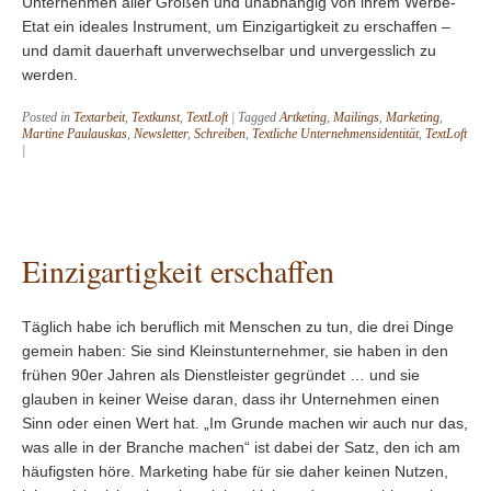
Unternehmen aller Größen und unabhängig von ihrem Werbe-
Etat ein ideales Instrument, um Einzigartigkeit zu erschaffen –
und damit dauerhaft unverwechselbar und unvergesslich zu
werden.
Posted in
Textarbeit
,
Textkunst
,
TextLoft
|
Tagged
Artketing
,
Mailings
,
Marketing
,
Martine Paulauskas
,
Newsletter
,
Schreiben
,
Textliche Unternehmensidentität
,
TextLoft
|
Einzigartigkeit erschaffen
Täglich habe ich beruflich mit Menschen zu tun, die drei Dinge
gemein haben: Sie sind Kleinstunternehmer, sie haben in den
frühen 90er Jahren als Dienstleister gegründet … und sie
glauben in keiner Weise daran, dass ihr Unternehmen einen
Sinn oder einen Wert hat. „Im Grunde machen wir auch nur das,
was alle in der Branche machen“ ist dabei der Satz, den ich am
häufigsten höre. Marketing habe für sie daher keinen Nutzen,