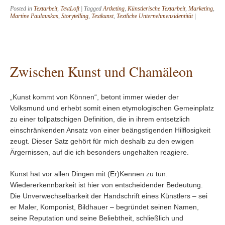
Posted in
Textarbeit
,
TextLoft
|
Tagged
Artketing
,
Künstlerische Textarbeit
,
Marketing
,
Martine Paulauskas
,
Storytelling
,
Textkunst
,
Textliche Unternehmensidentität
|
Zwischen Kunst und Chamäleon
„Kunst kommt von Können“, betont immer wieder der
Volksmund und erhebt somit einen etymologischen Gemeinplatz
zu einer tollpatschigen Definition, die in ihrem entsetzlich
einschränkenden Ansatz von einer beängstigenden Hilflosigkeit
zeugt. Dieser Satz gehört für mich deshalb zu den ewigen
Ärgernissen, auf die ich besonders ungehalten reagiere.
Kunst hat vor allen Dingen mit (Er)Kennen zu tun.
Wiedererkennbarkeit ist hier von entscheidender Bedeutung.
Die Unverwechselbarkeit der Handschrift eines Künstlers – sei
er Maler, Komponist, Bildhauer – begründet seinen Namen,
seine Reputation und seine Beliebtheit, schließlich und