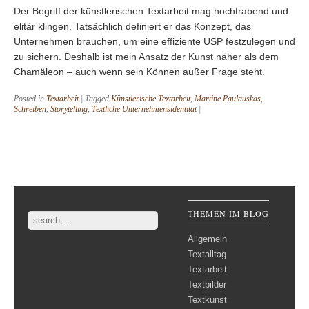
Der Begriff der künstlerischen Textarbeit mag hochtrabend und
elitär klingen. Tatsächlich definiert er das Konzept, das
Unternehmen brauchen, um eine effiziente USP festzulegen und
zu sichern. Deshalb ist mein Ansatz der Kunst näher als dem
Chamäleon – auch wenn sein Können außer Frage steht.
Posted in
Textarbeit
|
Tagged
Künstlerische Textarbeit
,
Martine Paulauskas
,
Schreiben
,
Storytelling
,
Textliche Unternehmensidentität
|
Post navigation
THEMEN IM BLOG
Search
Allgemein
Textalltag
Textarbeit
Textbilder
Textkunst