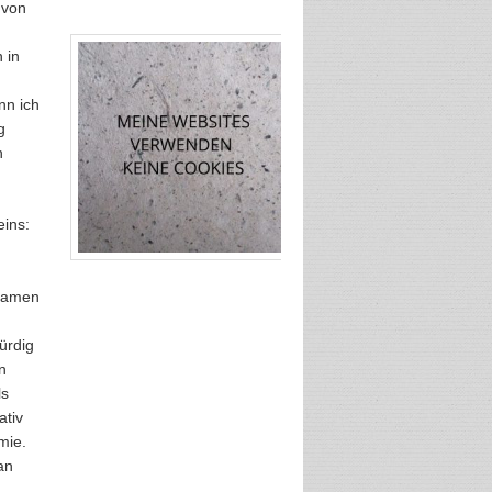
 von
 in
nn ich
g
n
eins:
 Namen
ürdig
n
ls
ativ
mie.
an