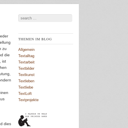
Search
ieder
THEMEN IM BLOG
ellung
h zu
Allgemein
nd die
Textalltag
 ist
Textarbeit
chen
Textbilder
utung,
Textkunst
ondern
Textleben
Textliebe
einen
TextLoft
aus
Textprojekte
nd dies