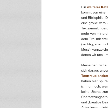
Ein
weiterer Kat
kommt von einem 
und Bibliophile.
eine große Versuc
Textsammlungen, d
mehr von mir pre
dem Titel mit dre
(wichtig, aber ni
Muss) kennzeichn
denen wir uns u
Meine berufliche 
sich daraus unver
Texttreue anders
haben hier Spuren
ich nur noch, wenn
keine Übersetzun
Übersetzungsarbe
und „kreative Bea
Autor lesen, nich