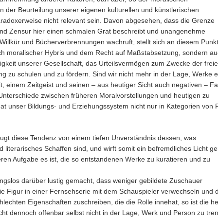
in der Beurteilung unserer eigenen kulturellen und künstlerischen
radoxerweise nicht relevant sein. Davon abgesehen, dass die Grenze
nd Zensur hier einen schmalen Grat beschreibt und unangenehme
illkür und Bücherverbrennungen wachruft, stellt sich an diesem Punkt
ch moralischer Hybris und dem Recht auf Maßstabsetzung, sondern a
igkeit unserer Gesellschaft, das Urteilsvermögen zum Zwecke der frei
ng zu schulen und zu fördern. Sind wir nicht mehr in der Lage, Werke 
it, einem Zeitgeist und seinen – aus heutiger Sicht auch negativen – F
nterschiede zwischen früheren Moralvorstellungen und heutigen zu
at unser Bildungs- und Erziehungssystem nicht nur in Kategorien von P
eugt diese Tendenz von einem tiefen Unverständnis dessen, was
d literarisches Schaffen sind, und wirft somit ein befremdliches Licht g
eren Aufgabe es ist, die so entstandenen Werke zu kuratieren und zu
gslos darüber lustig gemacht, dass weniger gebildete Zuschauer
ie Figur in einer Fernsehserie mit dem Schauspieler verwechseln und
hlechten Eigenschaften zuschreiben, die die Rolle innehat, so ist die h
cht dennoch offenbar selbst nicht in der Lage, Werk und Person zu tre