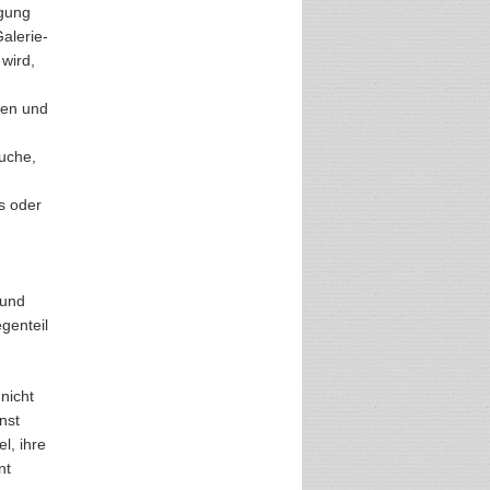
igung
alerie-
 wird,
iken und
Suche,
s oder
 und
egenteil
 nicht
nst
l, ihre
nt