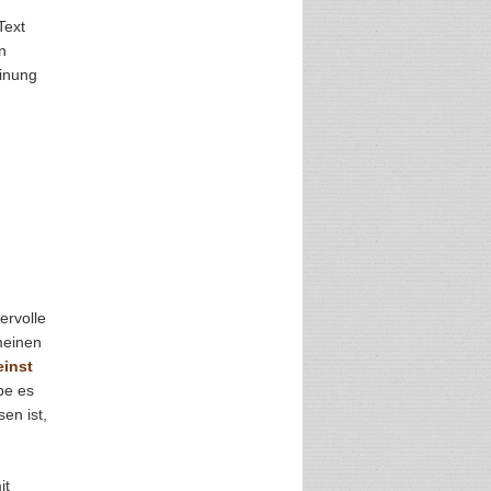
Text
n
einung
ervolle
meinen
einst
äbe es
en ist,
it