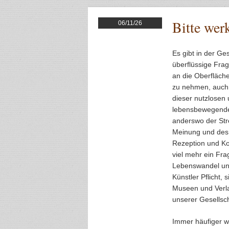
Bitte wer
06/11/26
Es gibt in der Ges
überflüssige Fra
an die Oberfläche
zu nehmen, auch w
dieser nutzlosen 
lebensbewegende 
anderswo der Stre
Meinung und des 
Rezeption und Ko
viel mehr ein Fra
Lebenswandel und 
Künstler Pflicht
Museen und Verl
unserer Gesellsch
Immer häufiger wi