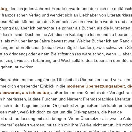
alog
, den ich jedes Jahr mit Freude erwarte und der mich nie enttäusch
französischen Verlag und wendet sich an Liebhaber von Literaturklass
 Diese Bände können um des Sammelns willen erworben werden und ste
hung dar, aber ich betrachte sie primär als Bücher, als die kuratierten
ie sie sind. Doch meine Art, diesen Katalog zu lesen und zu bearbeite
is, als mir über lange Jahre bewusst war. Welche Bücher ich am Rand
i langen roten Strichen (sobald wie möglich kaufen), zwei schwarzen St
cht so dringend) oder einem Bleistiftstrich (es wäre schön, wenn…, aber
e, zeigt, wie sich Erfahrung und Wechselfälle des Lebens in den Büche
mgeben, auswirken.
Biographie, meine langjährige Tätigkeit als Übersetzerin und vor allem
meidlich ergebender Einblick in die
moderne Übersetzungsarbeit, di
 bewertet, als ich es tue
, außerdem meine Kenntnis der Verlagsbra
 hinterlassen, ja tiefe Furchen und Narben: Fremdsprachige Literatur 
 ich in der Lage bin, sie im Originaltext zu genießen, ich kaufe prinzipi
gen mehr, weiß ich doch zu gut um die Diskrepanzen, die heutige
it und -auffassung mit sich bringen. Wenn Übersetzer als „zweite Auto
rbeiter“ gefeiert werden, muss ich mir ihre Werke nicht antun, ich möc
t, was sie mit Segen eines zielpublikumsbesorgten Verlags daraus erfin