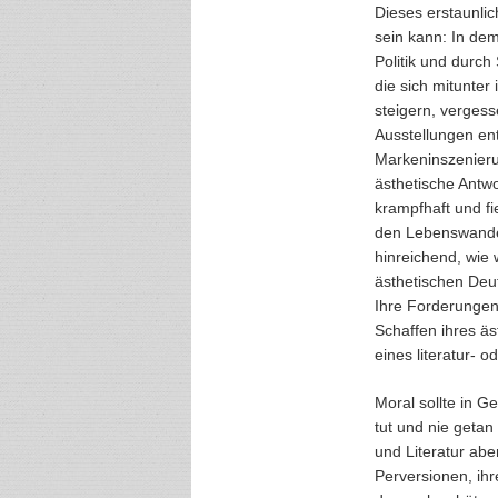
Dieses erstaunli
sein kann: In de
Politik und durch
die sich mitunter
steigern, vergess
Ausstellungen ent
Markeninszenierun
ästhetische Antwo
krampfhaft und f
den Lebenswandel
hinreichend, wie 
ästhetischen Deu
Ihre Forderungen
Schaffen ihres äs
eines literatur- 
Moral sollte in Ge
tut und nie geta
und Literatur aber
Perversionen, ihr