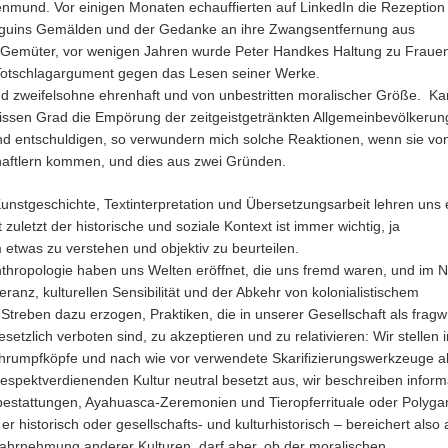
ienmund. Vor einigen Monaten echauffierten auf LinkedIn die Rezeption
uguins Gemälden und der Gedanke an ihre Zwangsentfernung aus
Gemüter, vor wenigen Jahren wurde Peter Handkes Haltung zu Frauen
Totschlagargument gegen das Lesen seiner Werke.
nd zweifelsohne ehrenhaft und von unbestritten moralischer Größe. Ka
issen Grad die Empörung der zeitgeistgetränkten Allgemeinbevölkerun
nd entschuldigen, so verwundern mich solche Reaktionen, wenn sie vo
aftlern kommen, und dies aus zwei Gründen.
nstgeschichte, Textinterpretation und Übersetzungsarbeit lehren uns 
 zuletzt der historische und soziale Kontext ist immer wichtig, ja
etwas zu verstehen und objektiv zu beurteilen.
nthropologie haben uns Welten eröffnet, die uns fremd waren, und im
leranz, kulturellen Sensibilität und der Abkehr von kolonialistischem
Streben dazu erzogen, Praktiken, die in unserer Gesellschaft als fragw
setzlich verboten sind, zu akzeptieren und zu relativieren: Wir stellen i
rumpfköpfe und nach wie vor verwendete Skarifizierungswerkzeuge a
espektverdienenden Kultur neutral besetzt aus, wir beschreiben inform
bestattungen, Ayahuasca-Zeremonien und Tieropferrituale oder Polyga
er historisch oder gesellschafts- und kulturhistorisch – bereichert also 
 Wahrnehmung anderer Kulturen, darf aber, ob der moralischen