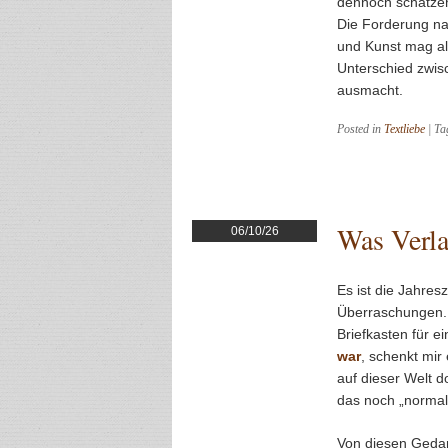
dennoch schätze
Die Forderung na
und Kunst mag alt
Unterschied zwisc
ausmacht.
Posted in
Textliebe
|
Ta
Was Verla
06/10/26
Es ist die Jahres
Überraschungen. 
Briefkasten für 
war
, schenkt mir 
auf dieser Welt d
das noch „normal“
Von diesen Gedank