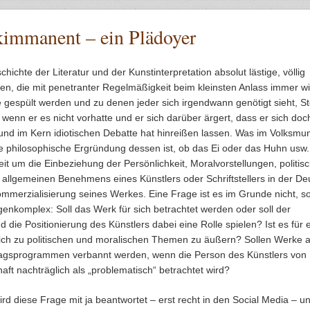
kimmanent – ein Plädoyer
chichte der Literatur und der Kunstinterpretation absolut lästige, völlig
gen, die mit penetranter Regelmäßigkeit beim kleinsten Anlass immer w
 gespült werden und zu denen jeder sich irgendwann genötigt sieht, St
enn er es nicht vorhatte und er sich darüber ärgert, dass er sich doc
und im Kern idiotischen Debatte hat hinreißen lassen. Was im Volksmu
philosophische Ergründung dessen ist, ob das Ei oder das Huhn usw.,
it um die Einbeziehung der Persönlichkeit, Moralvorstellungen, politis
allgemeinen Benehmens eines Künstlers oder Schriftstellers in der De
mmerzialisierung seines Werkes. Eine Frage ist es im Grunde nicht, s
genkomplex: Soll das Werk für sich betrachtet werden oder soll der
die Positionierung des Künstlers dabei eine Rolle spielen? Ist es für 
, sich zu politischen und moralischen Themen zu äußern? Sollen Werke 
agsprogrammen verbannt werden, wenn die Person des Künstlers von
aft nachträglich als „problematisch“ betrachtet wird?
rd diese Frage mit ja beantwortet – erst recht in den Social Media – u