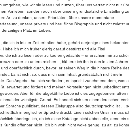
 umgehen, wie wir sie lesen und nutzen, über uns verrät: nicht nur üb
hen Vorlieben, sondern auch über unsere grundsätzliche Einstellung z
ere Art zu denken, unsere Prioritäten, über unsere momentane
rfassung, unsere private und berufliche Biographie und nicht zuletzt u
 derzeitigen Platz im Leben.
 die ich in letzter Zeit erhalten habe, gehört derjenige eines bekannte
 Habe ich mich früher gierig darauf gestürzt und alle Titel
n, die ich zu lesen oder zu kaufen gedachte – er erschien mir zu schö
reuzen oder zu unterstreichen –, blättere ich ihn in den letzten Jahren
 und oberflächlich durch, bevor er seinen Weg in die hintere Reihe de
ndet. Es ist nicht so, dass mich sein Inhalt grundsätzlich nicht mehr
de. Das Angebot hat sich verändert, entspricht zunehmend dem, was off
üßt, erwartet und fördert und meinen Vorstellungen nicht unbedingt ents
r geworden. Aber für die abgekühlte Liebe ist dies zugegebenermaßen n
t einmal der wichtigste Grund: Es handelt sich um einen deutschen Verl
er Sprache publiziert, dessen Zielgruppe also deutschsprachig ist … s
chließlich in englischer Sprache druckt. Einen solchen Unsinn muss ich
sächlich überlege ich, ob ich diese Kataloge nicht abbestelle, denn ein 
ls Kundin offenbar nicht. Ich bin wohl nicht woke genug, zu alt, zu konse