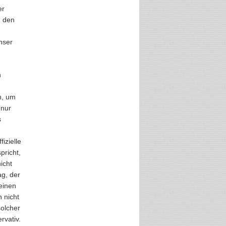
er
u den
nser
n
n, um
 nur
s
izielle
pricht,
icht
ag, der
einen
 nicht
solcher
rvativ.