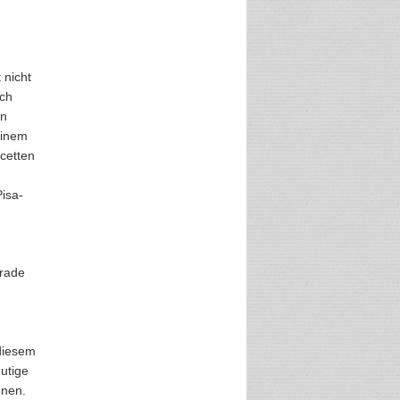
 nicht
uch
en
einem
acetten
isa-
erade
 diesem
eutige
nnen.