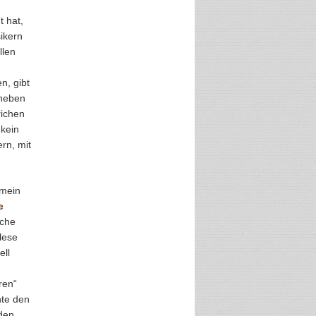
t hat,
ikern
llen
n, gibt
 neben
richen
 kein
rn, mit
 mein
e
nche
lese
ell
ren“
hte den
den.