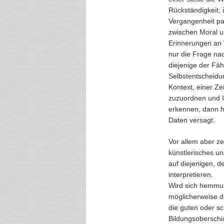
Rückständigkeit, 
Vergangenheit pa
zwischen Moral u
Erinnerungen an W
nur die Frage na
diejenige der Fäh
Selbstentscheidu
Kontext, einer Ze
zuzuordnen und U
erkennen, dann h
Daten versagt.
Vor allem aber z
künstlerisches un
auf diejenigen, d
interpretieren.
Wird sich hemmun
möglicherweise d
die guten oder sc
Bildungsoberschi