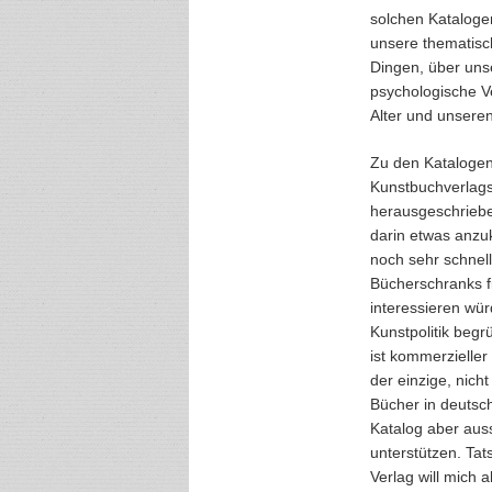
solchen Katalogen
unsere thematisc
Dingen, über uns
psychologische Ve
Alter und unseren
Zu den Katalogen,
Kunstbuchverlags.
herausgeschriebe
darin etwas anzuk
noch sehr schnell
Bücherschranks fi
interessieren wür
Kunstpolitik begr
ist kommerzielle
der einzige, nich
Bücher in deutsch
Katalog aber auss
unterstützen. Tat
Verlag will mich a