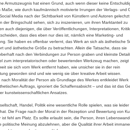
che Armutszeugnis hat einen Grund, auch wenn dieser keine Entschuld
m Maße, wie durch kaufmännisch motivierte Irrungen der Verlags- und G
 Social Media nach der Sichtbarkeit von Künstlern und Autoren gelechzt
 in der Bringschuld sehen, sich zu inszenieren, um ihren Marktanteil zu
en auch diejenigen, die über Veröffentlichungen, Interpretationen, Krit
scheiden, dass dies eben nur dies ist, nämlich eine Marketing- und
g. Sie haben es offenbar verlernt, das Werk an sich als ästhetische 
rt und ästhetische Größe zu betrachten. Allein die Tatsache, dass sie
ieberhaft nach den Verbindungen zur Person graben und kleinste Detail
 zum interpretatorischen oder bewertenden Werkzeug machen, zeigt
weit sie sich vom Werk entfernt haben, wie unsicher sie in der rein
tung geworden sind und wie wenig sie über kreative Arbeit wissen.
 nach Moralität der Person als Grundlage des Werkes entkleidet Werk
thetischen Auftrags, ignoriert die Schaffensabsicht – und das ist das G
oder kunstwissenschaftlichen Ansatzes.
sellschaft, Handel, Politik eine wesentliche Rolle spielen, was sie leider
n hat. Die Frage nach der Moral in der Rezeption und Bewertung von Ku
 ist fehl am Platz. Es sollte erlaubt sein, die Person, ihren Lebenswande
e politische Meinung abzulehnen, aber die Qualität ihrer Arbeit immane