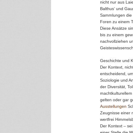
nicht nur aus La
Balthus‘ und Ga
Sammlungen die 
Foren zu einem 
Diese Ansätze si
bis zu einem gew
nachvollziehen u
Geisteswissensch
Geschichte und Ku
Der Kontext, nicht
entscheidend, um 
Soziologie und A
der Diversität, To
machtkulturellem 
gelten oder gar ge
Ausstellungen
Sch
Zeugnisse einer r
wertfrei Himmels
Der Kontext – sei 
einer Stelle die