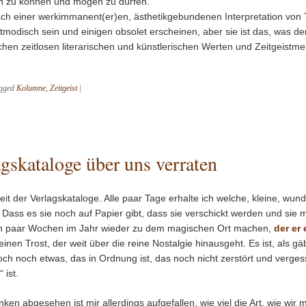
n zu können und mögen zu dürfen.
ch einer werkimmanent(er)en, ästhetikgebundenen Interpretation von 
modisch sein und einigen obsolet erscheinen, aber sie ist das, was de
hen zeitlosen literarischen und künstlerischen Werten und Zeitgeistm
gged
Kolumne
,
Zeitgeist
|
gskataloge über uns verraten
zeit der Verlagskataloge. Alle paar Tage erhalte ich welche, kleine, wund
Dass es sie noch auf Papier gibt, dass sie verschickt werden und sie 
ein paar Wochen im Jahr wieder zu dem magischen Ort machen,
der er 
einen Trost, der weit über die reine Nostalgie hinausgeht. Es ist, als g
och noch etwas, das in Ordnung ist, das noch nicht zerstört und vergess
 ist.
en abgesehen ist mir allerdings aufgefallen, wie viel die Art, wie wir m