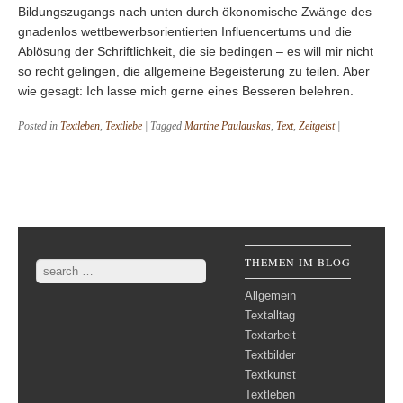
Bildungszugangs nach unten durch ökonomische Zwänge des
gnadenlos wettbewerbsorientierten Influencertums und die
Ablösung der Schriftlichkeit, die sie bedingen – es will mir nicht
so recht gelingen, die allgemeine Begeisterung zu teilen. Aber
wie gesagt: Ich lasse mich gerne eines Besseren belehren.
Posted in
Textleben
,
Textliebe
|
Tagged
Martine Paulauskas
,
Text
,
Zeitgeist
|
Post navigation
THEMEN IM BLOG
Search
Allgemein
Textalltag
Textarbeit
Textbilder
Textkunst
Textleben