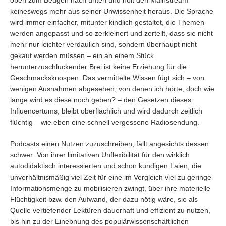
oben zum Beugen nach unten und holt den Mainstream
keineswegs mehr aus seiner Unwissenheit heraus. Die Sprache
wird immer einfacher, mitunter kindlich gestaltet, die Themen
werden angepasst und so zerkleinert und zerteilt, dass sie nicht
mehr nur leichter verdaulich sind, sondern überhaupt nicht
gekaut werden müssen – ein an einem Stück
herunterzuschluckender Brei ist keine Erziehung für die
Geschmacksknospen. Das vermittelte Wissen fügt sich – von
wenigen Ausnahmen abgesehen, von denen ich hörte, doch wie
lange wird es diese noch geben? – den Gesetzen dieses
Influencertums, bleibt oberflächlich und wird dadurch zeitlich
flüchtig – wie eben eine schnell vergessene Radiosendung.
Podcasts einen Nutzen zuzuschreiben, fällt angesichts dessen
schwer: Von ihrer limitativen Unflexibilität für den wirklich
autodidaktisch interessierten und schon kundigen Laien, die
unverhältnismäßig viel Zeit für eine im Vergleich viel zu geringe
Informationsmenge zu mobilisieren zwingt, über ihre materielle
Flüchtigkeit bzw. den Aufwand, der dazu nötig wäre, sie als
Quelle vertiefender Lektüren dauerhaft und effizient zu nutzen,
bis hin zu der Einebnung des populärwissenschaftlichen