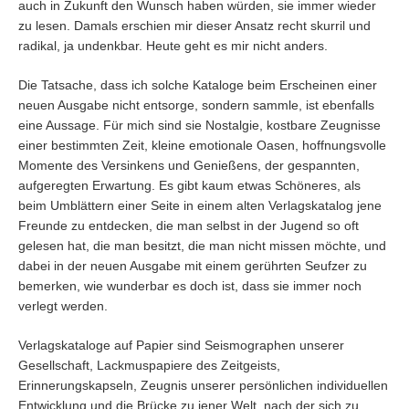
auch in Zukunft den Wunsch haben würden, sie immer wieder
zu lesen. Damals erschien mir dieser Ansatz recht skurril und
radikal, ja undenkbar. Heute geht es mir nicht anders.
Die Tatsache, dass ich solche Kataloge beim Erscheinen einer
neuen Ausgabe nicht entsorge, sondern sammle, ist ebenfalls
eine Aussage. Für mich sind sie Nostalgie, kostbare Zeugnisse
einer bestimmten Zeit, kleine emotionale Oasen, hoffnungsvolle
Momente des Versinkens und Genießens, der gespannten,
aufgeregten Erwartung. Es gibt kaum etwas Schöneres, als
beim Umblättern einer Seite in einem alten Verlagskatalog jene
Freunde zu entdecken, die man selbst in der Jugend so oft
gelesen hat, die man besitzt, die man nicht missen möchte, und
dabei in der neuen Ausgabe mit einem gerührten Seufzer zu
bemerken, wie wunderbar es doch ist, dass sie immer noch
verlegt werden.
Verlagskataloge auf Papier sind Seismographen unserer
Gesellschaft, Lackmuspapiere des Zeitgeists,
Erinnerungskapseln, Zeugnis unserer persönlichen individuellen
Entwicklung und die Brücke zu jener Welt, nach der sich zu