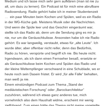
Medium und ich lasse mich sehr gern aufklären (man ist nie zu
alt, um dazu zu lernen). Ein Podcast ist für mich eine abrufbare
Radiosendung. Radio gehört habe ich in meiner Studentenzeit
… ein paar Minuten beim Kochen und Spülen, weil es ein Radio
in der WG-Küche gab. Meistens Musik oder die Nachrichten.
Und wenn die Spüle leer und das Geschirr eingeräumt war,
stellte ich das Radio ab, denn um die Sendung ging es mir ja
nie, nur um die Geräuschkulisse. Ansonsten habe ich nie Radio
gehört. Es war langweilig, verstaubt, etwas für „alte Leute“. Ich
wurde älter, aber offenbar nicht reifer, denn das Bedürfnis,
Radio zu hören, verspürte und begriff ich nie. Bis heute nicht.
Irgendwann, als ich dann einen Fernseher besaß, ersetzte er
als Geräuschkulisse beim Kochen und Spülen das Radio und
der kleine Weltempfänger verschwand in eine Schublade, wo er
heute noch sein Dasein fristet. Er wird „für alle Fälle“ behalten,
man weiß ja nie.
Einem einstündigen Podcast zum Thema „Stand der
mediävistischen Forschung“ oder „Barockarchitektur“
zuzuhören, während ich etwas ganz anderes tue, mich
vornehmlich also dem Haushalt widme, erscheint mir wenig
zielführend. Zum einen hätte das Thema nicht meine ungeteilte