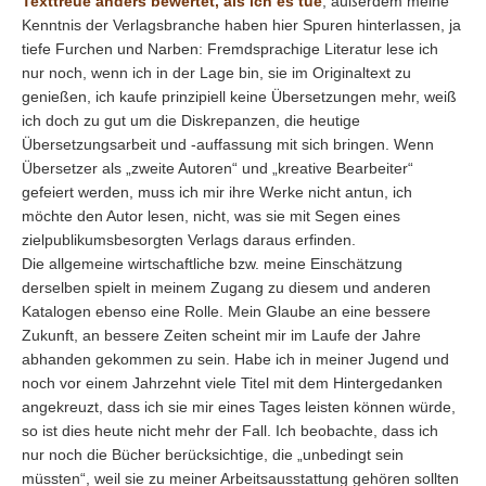
Texttreue anders bewertet, als ich es tue
, außerdem meine
Kenntnis der Verlagsbranche haben hier Spuren hinterlassen, ja
tiefe Furchen und Narben: Fremdsprachige Literatur lese ich
nur noch, wenn ich in der Lage bin, sie im Originaltext zu
genießen, ich kaufe prinzipiell keine Übersetzungen mehr, weiß
ich doch zu gut um die Diskrepanzen, die heutige
Übersetzungsarbeit und -auffassung mit sich bringen. Wenn
Übersetzer als „zweite Autoren“ und „kreative Bearbeiter“
gefeiert werden, muss ich mir ihre Werke nicht antun, ich
möchte den Autor lesen, nicht, was sie mit Segen eines
zielpublikumsbesorgten Verlags daraus erfinden.
Die allgemeine wirtschaftliche bzw. meine Einschätzung
derselben spielt in meinem Zugang zu diesem und anderen
Katalogen ebenso eine Rolle. Mein Glaube an eine bessere
Zukunft, an bessere Zeiten scheint mir im Laufe der Jahre
abhanden gekommen zu sein. Habe ich in meiner Jugend und
noch vor einem Jahrzehnt viele Titel mit dem Hintergedanken
angekreuzt, dass ich sie mir eines Tages leisten können würde,
so ist dies heute nicht mehr der Fall. Ich beobachte, dass ich
nur noch die Bücher berücksichtige, die „unbedingt sein
müssten“, weil sie zu meiner Arbeitsausstattung gehören sollten