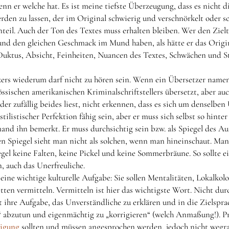
nn er welche hat. Es ist meine tiefste Überzeugung, dass es nicht d
werden zu lassen, der im Original schwierig und verschnörkelt oder s
teil. Auch der Ton des Textes muss erhalten bleiben. Wer den Zielte
und den gleichen Geschmack im Mund haben, als hätte er das Origin
Duktus, Absicht, Feinheiten, Nuancen des Textes, Schwächen und S
ers wiederum darf nicht zu hören sein. Wenn ein Übersetzer namen
sischen amerikanischen Kriminalschriftstellers übersetzt, aber auc
, der zufällig beides liest, nicht erkennen, dass es sich um denselbe
tilistischer Perfektion fähig sein, aber er muss sich selbst so hinte
nd ihn bemerkt. Er muss durchsichtig sein bzw. als Spiegel des Aut
en Spiegel sieht man nicht als solchen, wenn man hineinschaut. Man
egel keine Falten, keine Pickel und keine Sommerbräune. So sollte 
en, auch das Unerfreuliche.
ine wichtige kulturelle Aufgabe: Sie sollen Mentalitäten, Lokalkolo
etten vermitteln. Vermitteln ist hier das wichtigste Wort. Nicht dur
st ihre Aufgabe, das Unverständliche zu erklären und in die Zielspr
h“ abzutun und eigenmächtig zu „korrigieren“ (welch Anmaßung!). 
digung
sollten und müssen angesprochen werden, jedoch nicht wegrad