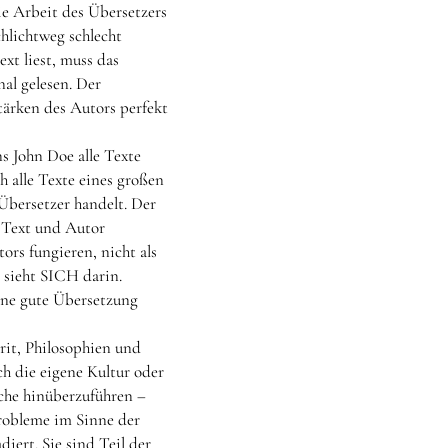
ie Arbeit des Übersetzers
chlichtweg schlecht
xt liest, muss das
al gelesen. Der
tärken des Autors perfekt
s John Doe alle Texte
h alle Texte eines großen
n Übersetzer handelt. Der
r Text und Autor
ors fungieren, nicht als
 sieht SICH darin.
eine gute Übersetzung
rit, Philosophien und
ch die eigene Kultur oder
ache hinüberzuführen –
Probleme im Sinne der
iert. Sie sind Teil der