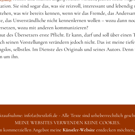
on. Sie sind sogar das, was sie reizvoll, interessant und lebendi
rstehen, was wir bereits kennen, wenn wir das Fremde, das Andersar
e, das Unverständliche nicht kennenlernen wollen – wozu dann noc
ersetzen, wozu mit anderen kommunizieren?
ut des Übersetzers erste Pflicht. Er kann, darf und soll über eine
ach seinen Vorstellungen verändern jedoch nicht. Das ist meine tie
ngslos, selbstlos. Im Dienste des Originals und seines Autors. Denn
n um ihn.
ktaufnahme: info(at)textloft.de - Alle Texte sind urheberrechtlich gesc
MEINE WEBSITES VERWENDEN KEINE COOKIES.
m kommerziellen Angebot meine
Künstler-Website
entdecken möchten, 