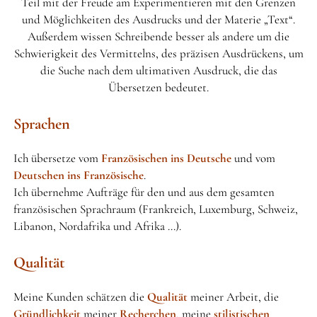
Teil mit der Freude am Experimentieren mit den Grenzen
und Möglichkeiten des Ausdrucks und der Materie „Text“.
DATENSCHUTZERKLÄRUNG
Außerdem wissen Schreibende besser als andere um die
Schwierigkeit des Vermittelns, des präzisen Ausdrückens, um
die Suche nach dem ultimativen Ausdruck, die das
Übersetzen bedeutet.
Sprachen
Ich übersetze vom
Französischen ins Deutsche
und vom
Deutschen ins Französische
.
Ich übernehme Aufträge für den und aus dem gesamten
französischen Sprachraum (Frankreich, Luxemburg, Schweiz,
Libanon, Nordafrika und Afrika …).
Qualität
Meine Kunden schätzen die
Qualität
meiner Arbeit, die
Gründlichkeit
meiner
Recherchen
, meine
stilistischen