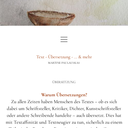
Menü
HOME
öffnen
TEXT
Text - Übersetzung - ... & mehr
MARTINE PAULAUSKAS
ÜBERSETZUNG
BERATUNG & GUTACHTEN
ÜBERSETZUNG
WEITERE LEISTUNGEN
Warum Übersetzungen?
Zu allen Zeiten haben Menschen des Textes – ob es sich
ÜBER
dabei um Schriftsteller, Kritiker, Dichter, Kunstschriftsteller
BLOG
oder andere Schreibende handelte – auch übersetzt. Dies hat
mit Textaffinität und Textneugier zu tun, sicherlich zu einem
IMPRESSUM