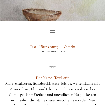
Menü
HOME
öffnen
TEXT
Text - Übersetzung - ... & mehr
MARTINE PAULAUSKAS
ÜBERSETZUNG
BERATUNG & GUTACHTEN
TEXT
WEITERE LEISTUNGEN
Der Name „TextLoft“
Klare Strukturen, lichtdurchflutete, luftige, weite Räume mit
ÜBER
Atmosphäre, Flair und Charakter, die ein euphorisches
BLOG
Gefühl gelebter Freiheit und unendlicher Möglichkeiten
vermitteln – der Name dieser Website ist von den New
IMPRESSUM