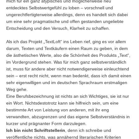
mich für ein ganz atypisches und möglicherweise neu
entdecktes Selbstwertgefühl zu loben – vorschnell und
ungerechtfertigterweise allerdings, denn es handelt sich dabei
um eine sehr pragmatische und offen gestanden ungeliebte
Entscheidung und den Versuch, Klarheit zu schaffen.
Als ich das Projekt „TextLoft“ ins Leben rief, ging es vor allem
darum, Texten und Textkäufern einen Raum zu geben, in dem
die ästhetischen Werte, also die Schönheit des Produkts „Text“,
im Vordergrund stehen. Was für mich ganz selbstverständlich
ist, muss für andere aber nicht notwendigerweise einleuchtend
sein – erst recht nicht, wenn man bedenkt, dass ich damit einen
sehr eigenwilligen und im deutschen Sprachraum erstmaligen
Weg gehe.
Eine Berufsbezeichnung ist nichts an sich Wichtiges, sie ist nur
ein Wort. Nichtsdestotrotz kann sie hilfreich sein, um eine
bestimmte Art von Leistung von anderen, mit ihr eng
verwandten, abzugrenzen und das eigene Selbstverständnis in
kurzer und prägnanter Form darzulegen.
Ich bin nicht Schriftstellerin
, denn ich schreibe und
veröffentliche nichts, was annähernd literarischen Kriterien