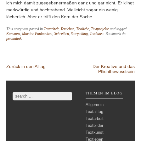
ich mich damit zugegebenermaßen ganz und gar nicht. Er klingt
merkwürdig und hochtrabend. Vielleicht sogar ein wenig
lächerlich. Aber er trifft den Kern der Sache.
This entry was posted in
Textarbeit
,
Textleben
,
Textliebe
,
Textprojekte
and tagged
Kunsttext
,
Martine Paulauskas
,
Schreiben
,
Storytelling
,
Textkunst
. Bookmark the
permalink
.
Post navigation
Zurück in den Alltag
Der Kreative und das
Pflichtbewusstsein
THEMEN IM BLOG
Search
Allgemein
Textalltag
Textarbeit
Textbilder
Textkunst
Textleben