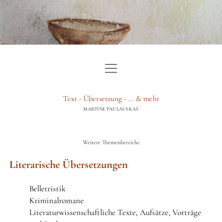
Menü
HOME
öffnen
TEXT
Text - Übersetzung - ... & mehr
MARTINE PAULAUSKAS
ÜBERSETZUNG
BERATUNG & GUTACHTEN
Weitere Themenbereiche
WEITERE LEISTUNGEN
Literarische Übersetzungen
ÜBER
Belletristik
BLOG
Kriminalromane
Literaturwissenschaftliche Texte, Aufsätze, Vorträge
IMPRESSUM