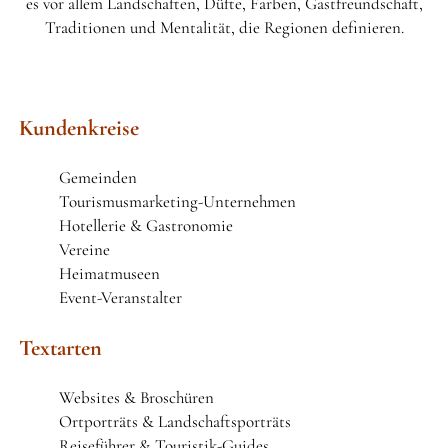
es vor allem Landschaften, Düfte, Farben, Gastfreundschaft,
Traditionen und Mentalität, die Regionen definieren.
DATENSCHUTZERKLÄRUNG
Kundenkreise
Gemeinden
Tourismusmarketing-Unternehmen
Hotellerie & Gastronomie
Vereine
Heimatmuseen
Event-Veranstalter
Textarten
Websites & Broschüren
Ortporträts & Landschaftsporträts
Reiseführer & Touristik-Guides