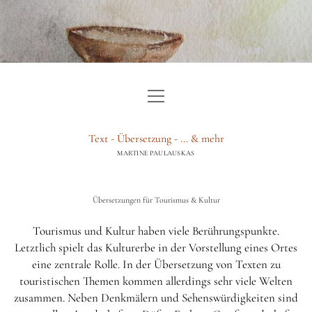
Menü
HOME
öffnen
TEXT
Text - Übersetzung - ... & mehr
MARTINE PAULAUSKAS
ÜBERSETZUNG
BERATUNG & GUTACHTEN
Übersetzungen für Tourismus & Kultur
WEITERE LEISTUNGEN
Tourismus und Kultur haben viele Berührungspunkte.
Letztlich spielt das Kulturerbe in der Vorstellung eines Ortes
ÜBER
eine zentrale Rolle. In der Übersetzung von Texten zu
BLOG
touristischen Themen kommen allerdings sehr viele Welten
zusammen. Neben Denkmälern und Sehenswürdigkeiten sind
IMPRESSUM