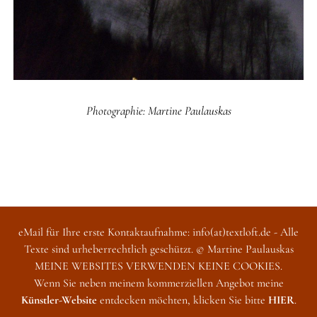
Photographie: Martine Paulauskas
eMail für Ihre erste Kontaktaufnahme: info(at)textloft.de - Alle
Texte sind urheberrechtlich geschützt. © Martine Paulauskas
MEINE WEBSITES VERWENDEN KEINE COOKIES.
Wenn Sie neben meinem kommerziellen Angebot meine
Künstler-Website
entdecken möchten, klicken Sie bitte
HIER
.