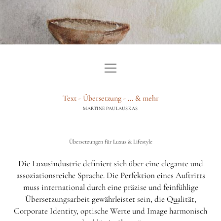
Menü
HOME
öffnen
TEXT
Text - Übersetzung - ... & mehr
MARTINE PAULAUSKAS
ÜBERSETZUNG
BERATUNG & GUTACHTEN
Übersetzungen für Luxus & Lifestyle
WEITERE LEISTUNGEN
Die Luxusindustrie definiert sich über eine elegante und
assoziationsreiche Sprache. Die Perfektion eines Auftritts
ÜBER
muss international durch eine präzise und feinfühlige
BLOG
Übersetzungsarbeit gewährleistet sein, die Qualität,
Corporate Identity, optische Werte und Image harmonisch
IMPRESSUM