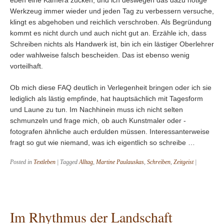
eben eine Kamera zücken, und ich deswegen das dazu nötige
Werkzeug immer wieder und jeden Tag zu verbessern versuche,
klingt es abgehoben und reichlich verschroben. Als Begründung
kommt es nicht durch und auch nicht gut an. Erzähle ich, dass
Schreiben nichts als Handwerk ist, bin ich ein lästiger Oberlehrer
oder wahlweise falsch bescheiden. Das ist ebenso wenig
vorteilhaft.
Ob mich diese FAQ deutlich in Verlegenheit bringen oder ich sie
lediglich als lästig empfinde, hat hauptsächlich mit Tagesform
und Laune zu tun. Im Nachhinein muss ich nicht selten
schmunzeln und frage mich, ob auch Kunstmaler oder -
fotografen ähnliche auch erdulden müssen. Interessanterweise
fragt so gut wie niemand, was ich eigentlich so schreibe …
Posted in
Textleben
|
Tagged
Alltag
,
Martine Paulauskas
,
Schreiben
,
Zeitgeist
|
Im Rhythmus der Landschaft