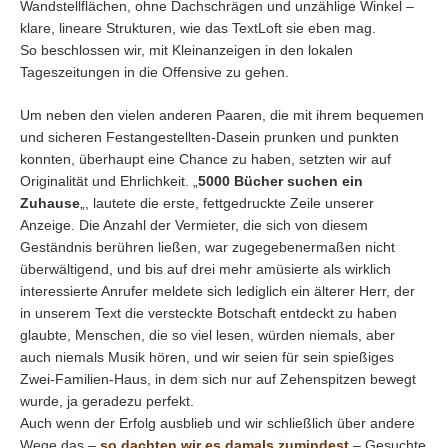
Wandstellflächen, ohne Dachschrägen und unzählige Winkel –
klare, lineare Strukturen, wie das TextLoft sie eben mag.
So beschlossen wir, mit Kleinanzeigen in den lokalen
Tageszeitungen in die Offensive zu gehen.
Um neben den vielen anderen Paaren, die mit ihrem bequemen
und sicheren Festangestellten-Dasein prunken und punkten
konnten, überhaupt eine Chance zu haben, setzten wir auf
Originalität und Ehrlichkeit. „
5000 Bücher suchen ein
Zuhause
„, lautete die erste, fettgedruckte Zeile unserer
Anzeige. Die Anzahl der Vermieter, die sich von diesem
Geständnis berühren ließen, war zugegebenermaßen nicht
überwältigend, und bis auf drei mehr amüsierte als wirklich
interessierte Anrufer meldete sich lediglich ein älterer Herr, der
in unserem Text die versteckte Botschaft entdeckt zu haben
glaubte, Menschen, die so viel lesen, würden niemals, aber
auch niemals Musik hören, und wir seien für sein spießiges
Zwei-Familien-Haus, in dem sich nur auf Zehenspitzen bewegt
wurde, ja geradezu perfekt.
Auch wenn der Erfolg ausblieb und wir schließlich über andere
Wege das –
so dachten wir es damals zumindest
– Gesuchte