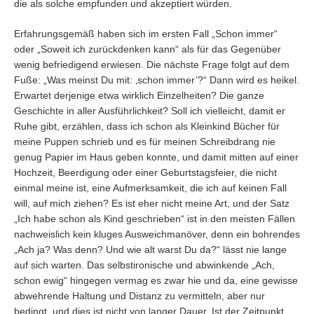
die als solche empfunden und akzeptiert würden.
Erfahrungsgemäß haben sich im ersten Fall „Schon immer“
oder „Soweit ich zurückdenken kann“ als für das Gegenüber
wenig befriedigend erwiesen. Die nächste Frage folgt auf dem
Fuße: „Was meinst Du mit: ‚schon immer’?“ Dann wird es heikel.
Erwartet derjenige etwa wirklich Einzelheiten? Die ganze
Geschichte in aller Ausführlichkeit? Soll ich vielleicht, damit er
Ruhe gibt, erzählen, dass ich schon als Kleinkind Bücher für
meine Puppen schrieb und es für meinen Schreibdrang nie
genug Papier im Haus geben konnte, und damit mitten auf einer
Hochzeit, Beerdigung oder einer Geburtstagsfeier, die nicht
einmal meine ist, eine Aufmerksamkeit, die ich auf keinen Fall
will, auf mich ziehen? Es ist eher nicht meine Art, und der Satz
„Ich habe schon als Kind geschrieben“ ist in den meisten Fällen
nachweislich kein kluges Ausweichmanöver, denn ein bohrendes
„Ach ja? Was denn? Und wie alt warst Du da?“ lässt nie lange
auf sich warten. Das selbstironische und abwinkende „Ach,
schon ewig“ hingegen vermag es zwar hie und da, eine gewisse
abwehrende Haltung und Distanz zu vermitteln, aber nur
bedingt, und dies ist nicht von langer Dauer. Ist der Zeitpunkt