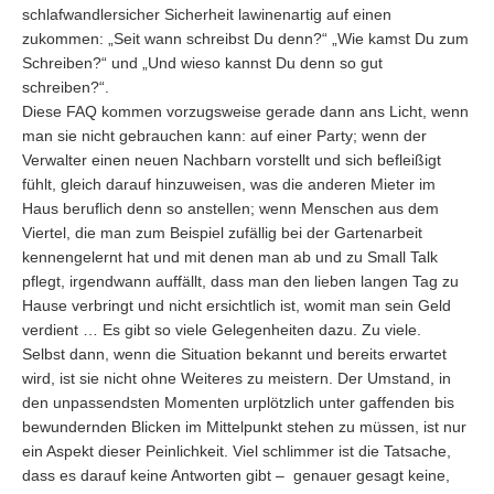
schlafwandlersicher Sicherheit lawinenartig auf einen
zukommen: „Seit wann schreibst Du denn?“ „Wie kamst Du zum
Schreiben?“ und „Und wieso kannst Du denn so gut
schreiben?“.
Diese FAQ kommen vorzugsweise gerade dann ans Licht, wenn
man sie nicht gebrauchen kann: auf einer Party; wenn der
Verwalter einen neuen Nachbarn vorstellt und sich befleißigt
fühlt, gleich darauf hinzuweisen, was die anderen Mieter im
Haus beruflich denn so anstellen; wenn Menschen aus dem
Viertel, die man zum Beispiel zufällig bei der Gartenarbeit
kennengelernt hat und mit denen man ab und zu Small Talk
pflegt, irgendwann auffällt, dass man den lieben langen Tag zu
Hause verbringt und nicht ersichtlich ist, womit man sein Geld
verdient … Es gibt so viele Gelegenheiten dazu. Zu viele.
Selbst dann, wenn die Situation bekannt und bereits erwartet
wird, ist sie nicht ohne Weiteres zu meistern. Der Umstand, in
den unpassendsten Momenten urplötzlich unter gaffenden bis
bewundernden Blicken im Mittelpunkt stehen zu müssen, ist nur
ein Aspekt dieser Peinlichkeit. Viel schlimmer ist die Tatsache,
dass es darauf keine Antworten gibt – genauer gesagt keine,