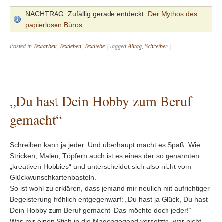
NACHTRAG: Zufällig gerade entdeckt:
Der Mythos des
papierlosen Büros
Posted in
Textarbeit
,
Textleben
,
Textliebe
|
Tagged
Alltag
,
Schreiben
|
„Du hast Dein Hobby zum Beruf
gemacht“
Schreiben kann ja jeder. Und überhaupt macht es Spaß. Wie
Stricken, Malen, Töpfern auch ist es eines der so genannten
„kreativen Hobbies“ und unterscheidet sich also nicht vom
Glückwunschkartenbasteln.
So ist wohl zu erklären, dass jemand mir neulich mit aufrichtiger
Begeisterung fröhlich entgegenwarf: „Du hast ja Glück, Du hast
Dein Hobby zum Beruf gemacht! Das möchte doch jeder!“
Was mir einen Stich in die Magengegend versetzte, war nicht