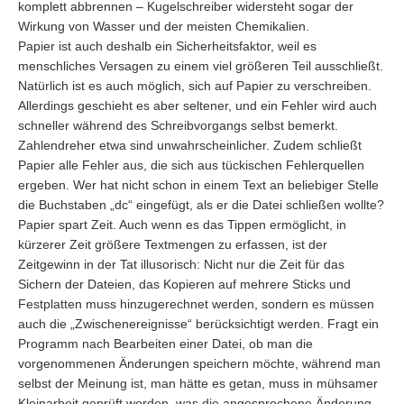
komplett abbrennen – Kugelschreiber widersteht sogar der
Wirkung von Wasser und der meisten Chemikalien.
Papier ist auch deshalb ein Sicherheitsfaktor, weil es
menschliches Versagen zu einem viel größeren Teil ausschließt.
Natürlich ist es auch möglich, sich auf Papier zu verschreiben.
Allerdings geschieht es aber seltener, und ein Fehler wird auch
schneller während des Schreibvorgangs selbst bemerkt.
Zahlendreher etwa sind unwahrscheinlicher. Zudem schließt
Papier alle Fehler aus, die sich aus tückischen Fehlerquellen
ergeben. Wer hat nicht schon in einem Text an beliebiger Stelle
die Buchstaben „dc“ eingefügt, als er die Datei schließen wollte?
Papier spart Zeit. Auch wenn es das Tippen ermöglicht, in
kürzerer Zeit größere Textmengen zu erfassen, ist der
Zeitgewinn in der Tat illusorisch: Nicht nur die Zeit für das
Sichern der Dateien, das Kopieren auf mehrere Sticks und
Festplatten muss hinzugerechnet werden, sondern es müssen
auch die „Zwischenereignisse“ berücksichtigt werden. Fragt ein
Programm nach Bearbeiten einer Datei, ob man die
vorgenommenen Änderungen speichern möchte, während man
selbst der Meinung ist, man hätte es getan, muss in mühsamer
Kleinarbeit geprüft werden, was die angesprochene Änderung