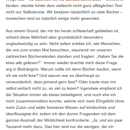
fanden, steckte hinter dem vielleicht nicht ganz alltäglichen Text
nicht nur Selbstironie. Wir besitzen tatsächlich so viele Bücher –
inzwischen sind es natürlich einige mehr geworden.
Aus einem Grund, der mir bis heute schleierhaft geblieben ist,
scheint diese Wahrheit aber grundsätzlich besonders
unglaubwürdig zu sein. Nicht selten erlebte ich, wie Menschen,
die uns zum ersten Mal besuchten, staunend vor unseren
zahlreichen Bücherwänden standen und fragten: „Haben Sie
die
etwa
alle
gelesen?“. Immer wieder brachte mich diese Frage
arg in Bedrängnis. Warum sollte ich denn Bücher kaufen, wenn
ich sie nicht lese? Und warum war es überhaupt so
verwunderlich, dass jemand gern liest? Oder traute man mir
selbst einfach nicht zu, so viel zu lesen? Irgendwie empfand ich
die Situation immer als etwas beleidigend, und noch ehe ich
mich zusammenreißen konnte, wehrte sich mein Ehrgefühl ohne
mein Zutun und wider besseres Wissen auf kindischste und
überflüssigste Art, indem ich den dumm Fragenden mit dem
ganzen Ausmaß der Wirklichkeit konfrontierte: „Ja, und ein paar
Tausend mehr dazu. Das hier sind nur die wenigen, die ich