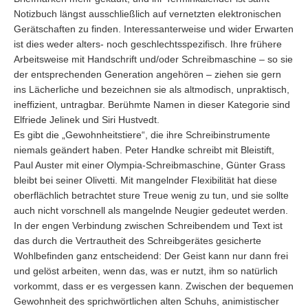
Notizbuch längst ausschließlich auf vernetzten elektronischen
Gerätschaften zu finden. Interessanterweise und wider Erwarten
ist dies weder alters- noch geschlechtsspezifisch. Ihre frühere
Arbeitsweise mit Handschrift und/oder Schreibmaschine – so sie
der entsprechenden Generation angehören – ziehen sie gern
ins Lächerliche und bezeichnen sie als altmodisch, unpraktisch,
ineffizient, untragbar. Berühmte Namen in dieser Kategorie sind
Elfriede Jelinek und Siri Hustvedt.
Es gibt die „Gewohnheitstiere“, die ihre Schreibinstrumente
niemals geändert haben. Peter Handke schreibt mit Bleistift,
Paul Auster mit einer Olympia-Schreibmaschine, Günter Grass
bleibt bei seiner Olivetti. Mit mangelnder Flexibilität hat diese
oberflächlich betrachtet sture Treue wenig zu tun, und sie sollte
auch nicht vorschnell als mangelnde Neugier gedeutet werden.
In der engen Verbindung zwischen Schreibendem und Text ist
das durch die Vertrautheit des Schreibgerätes gesicherte
Wohlbefinden ganz entscheidend: Der Geist kann nur dann frei
und gelöst arbeiten, wenn das, was er nutzt, ihm so natürlich
vorkommt, dass er es vergessen kann. Zwischen der bequemen
Gewohnheit des sprichwörtlichen alten Schuhs, animistischer