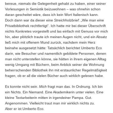
bereue, niemals die Gelegenheit gehabt zu haben, einer seiner
Vorlesungen in Semiotik beizuwohnen – was ohnehin schon
daran gescheitet wäre, dass ich kein Wort Italienisch kann.
Doch dann war da dieser eine
Streichholzbrief
: „Wie man eine
Privatbibliothek rechtfertigt“. Ich hatte mir bei dieser Überschrift
nichts Konkretes vorgestellt und las einfach mit Genuss vor mich
hin, aber plötzlich traute ich meinen Augen nicht, und ein Absatz
ließ mich mit offenem Mund zurück, nachdem mein Herz
beinahe ausgesetzt hätte: Tatsächlich berichtet Umberto Eco
darin, wie Besucher und namentlich gebildete Personen, denen
man nicht unterstellen könne, sie hätten in ihrem eigenen Alltag
wenig Umgang mit Büchern, beim Anblick seiner die Wohnung
beherrschenden Bibliothek ihn mit erstaunlicher Regelmäßigkeit
fragen, ob er all die vielen Bücher auch wirklich gelesen habe.
Es konnte nicht sein.
Mich
fragt man das. In Ordnung. Ich bin
ein Nichts. Ein Niemand. Eine Akademikerin unter vielen. Eine
kleine Textarbeiterin mitten in irgendeiner Pampa. Gut.
Angenommen. Vielleicht traut man mir wirklich nichts zu.
Aber er ist Umberto Eco.