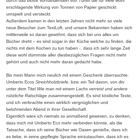
durch das bloße Vorhandensein von Türen die für viele wohl
erschlagende Wirkung von Tonnen von Papier geschickt
umspielt und versteckt.
Außerdem kamen in den letzten Jahren nicht mehr so viele
neue Besucher zum TextLoft, und unsere Bekannten haben sich
mittlerweile so daran gewöhnt, dass sich bei uns alles um
Bücher dreht – es sind sogar in der Küche welche zu finden, die
nichts mit dem Kochen zu tun haben -, dass ich sehr lange Zeit
diese wohl dümmste aller diesbezüglichen Fragen nicht mehr
gehört und auch nicht mehr daran gedacht habe.
Bis mein Mann mich neulich mit einem Geschenk überraschte:
Umberto Ecos
Streichholzbriefe
, bzw. ein Teil davon, von dtv
unter dem Titel
Wie man mit einem Lachs verreist und andere
nützliche Ratschläge
zusammengestellt. Es sind köstliche Texte,
und ich verbrachte einen wirklich vergnüglichen und
belohnenden Abend in ihrer Gesellschaft.
Eigentlich wäre ich niemals so anmaßend gewesen, zu denken,
dass mich mit Umberto Eco mehr verbinden könnte, als die
Tatsache, dass ich seine Bücher wie Oasen genieße, dass ich
es liebe, in seine gepflegte Sprache einzutauchen, dass ich es