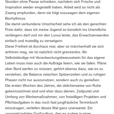
Stunden ohne Pause schreiben, nachdem sich Frische und
Inspiration wieder eingestellt haben. Arbeit wird so nicht als
Zwang empfunden, denn sie folgt sozusagen dem eigenen
Biorhythmus.
Die damit verbundene Unsicherheit sehe ich als den gerechten
Preis dafür, dass ich meine Jugend so künstlich ins Unendliche
verlängern darf und mir den Luxus leiste, das Erwachsenwerden
einfach und mutwillig zu verweigern.
Diese Freiheit ist durchaus real, aber so märchenhaft sie sich
anhören mag, sie ist natürlich nicht grenzenlos. Als
Selbstständige mit Verantwortungsbewusstsein für das eigene
Leben muss man auch die Aufträge feiern, wie sie fallen. Pläne
über Bord werfen zu müssen, gehört ebenso dazu, wie es zu
verstehen, die Balance zwischen Spitzenzeiten und zu ruhigen
Phasen nicht nur auszunutzen, sondern auch zu genießen.
Die ersten Wochen des Jahres, die üblicherweise von Ruhe
gekennzeichnet sind und eher dazu dienen, Zeitpunkt und
Umfang von Werbemaßnahmen, von freiwilligen Projekten und
Pflichtaufgaben in das noch fast jungfräuliche Terminbuch
einzutragen, verliefen dieses Mal ganz unerwartet. Ein
unangekündigter Großauftrag, den es zudem in einer