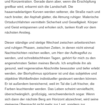
und Konzentration. Gerade dann aber, wenn die Erschöpfung
greifbar wird, erbarmt sich die Landschaft. Die
haaarnadelartigen Kurven werden seltener, die Straße nach und
nach breiter, der Asphalt glatter, die Atmung ruhiger. Malerische
Ortsdurchfahrten vermitteln Sicherheit und Geselligkeit. Körper
und Geist entspannen und erholen sich, tanken Kraft vor dem
nächsten Anstieg.
Dieser ständige und stetige Wechsel zwischen arbeitsreichen
und ruhigen Phasen, zwischen Zeiten, in denen nicht einmal
Nachtschichten reichen wollen, um Herr der Auftragsflut zu
werden, und schreibtischfreien Tagen, gehört für mich zu den
angenehmsten Seiten meines Berufs. Ich empfinde ihn als
gesund, weil regenerative Abschnitte bewusster und tiefer erlebt
werden, der Biorhythmus spürbarer ist und das subjektive und
objektive Wohlbefinden individueller gesteuert werden können.
Er ist außerdem bereichernd, weil im Tal die Luft frischer, die
Farben leuchtender werden. Das Leben scheint vervielfacht,
überschwänglich, großzügig, verschwenderisch sogar. Wenn
sich dann der nächste Berg am Horizont abzeichnet, wird seine
steinerne Übermacht nicht mehr zur Last, sondern zur