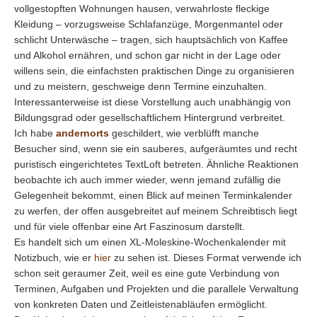
vollgestopften Wohnungen hausen, verwahrloste fleckige
Kleidung – vorzugsweise Schlafanzüge, Morgenmantel oder
schlicht Unterwäsche – tragen, sich hauptsächlich von Kaffee
und Alkohol ernähren, und schon gar nicht in der Lage oder
willens sein, die einfachsten praktischen Dinge zu organisieren
und zu meistern, geschweige denn Termine einzuhalten.
Interessanterweise ist diese Vorstellung auch unabhängig von
Bildungsgrad oder gesellschaftlichem Hintergrund verbreitet.
Ich habe
andernorts
geschildert, wie verblüfft manche
Besucher sind, wenn sie ein sauberes, aufgeräumtes und recht
puristisch eingerichtetes TextLoft betreten. Ähnliche Reaktionen
beobachte ich auch immer wieder, wenn jemand zufällig die
Gelegenheit bekommt, einen Blick auf meinen Terminkalender
zu werfen, der offen ausgebreitet auf meinem Schreibtisch liegt
und für viele offenbar eine Art Faszinosum darstellt.
Es handelt sich um einen XL-Moleskine-Wochenkalender mit
Notizbuch, wie er
hier
zu sehen ist. Dieses Format verwende ich
schon seit geraumer Zeit, weil es eine gute Verbindung von
Terminen, Aufgaben und Projekten und die parallele Verwaltung
von konkreten Daten und Zeitleistenabläufen ermöglicht.