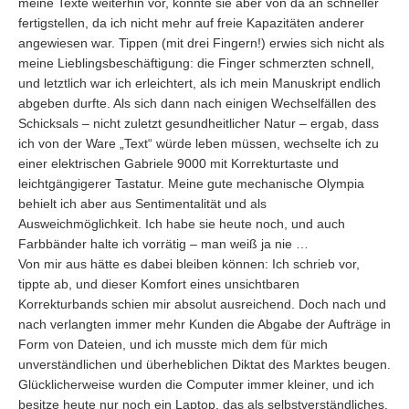
meine Texte weiterhin vor, konnte sie aber von da an schneller
fertigstellen, da ich nicht mehr auf freie Kapazitäten anderer
angewiesen war. Tippen (mit drei Fingern!) erwies sich nicht als
meine Lieblingsbeschäftigung: die Finger schmerzten schnell,
und letztlich war ich erleichtert, als ich mein Manuskript endlich
abgeben durfte. Als sich dann nach einigen Wechselfällen des
Schicksals – nicht zuletzt gesundheitlicher Natur – ergab, dass
ich von der Ware „Text“ würde leben müssen, wechselte ich zu
einer elektrischen Gabriele 9000 mit Korrekturtaste und
leichtgängigerer Tastatur. Meine gute mechanische Olympia
behielt ich aber aus Sentimentalität und als
Ausweichmöglichkeit. Ich habe sie heute noch, und auch
Farbbänder halte ich vorrätig – man weiß ja nie …
Von mir aus hätte es dabei bleiben können: Ich schrieb vor,
tippte ab, und dieser Komfort eines unsichtbaren
Korrekturbands schien mir absolut ausreichend. Doch nach und
nach verlangten immer mehr Kunden die Abgabe der Aufträge in
Form von Dateien, und ich musste mich dem für mich
unverständlichen und überheblichen Diktat des Marktes beugen.
Glücklicherweise wurden die Computer immer kleiner, und ich
besitze heute nur noch ein Laptop, das als selbstverständliches,