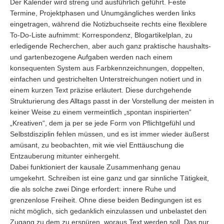
Der Kalender wird streng und ausführlich geführt. Feste
Termine, Projektphasen und Unumgängliches werden links
eingetragen, während die Notizbuchseite rechts eine flexiblere
To-Do-Liste aufnimmt: Korrespondenz, Blogartikelplan, zu
erledigende Recherchen, aber auch ganz praktische haushalts-
und gartenbezogene Aufgaben werden nach einem
konsequenten System aus Farbkennzeichnungen, doppelten,
einfachen und gestrichelten Unterstreichungen notiert und in
einem kurzen Text präzise erläutert. Diese durchgehende
Strukturierung des Alltags passt in der Vorstellung der meisten in
keiner Weise zu einem vermeintlich „spontan inspirierten“
„Kreativen“, dem ja per se jede Form von Pflichtgefühl und
Selbstdisziplin fehlen müssen, und es ist immer wieder äußerst
amüsant, zu beobachten, mit wie viel Enttäuschung die
Entzauberung mitunter einhergeht.
Dabei funktioniert der kausale Zusammenhang genau
umgekehrt. Schreiben ist eine ganz und gar sinnliche Tätigkeit,
die als solche zwei Dinge erfordert: innere Ruhe und
grenzenlose Freiheit. Ohne diese beiden Bedingungen ist es
nicht möglich, sich gedanklich einzulassen und unbelastet den
Zugang zu dem zu erspüren, woraus Text werden soll. Das nur