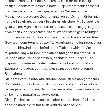
in den letzten Jahren des Studiums als die für mich einzig
richtige Lebensform entdeckt hatte. Objektiv betrachtet arbeitet
man bei weitem nicht weniger, aber das Wissen um die
Möglichkeit, die eigene Zeit frei einteilen zu können, fördert nicht
nur die Kreativität, sondern in sehr erheblichem Maße auch die
Qualität des Ergebnisses. Will ein Absatz nicht richtig gelingen –
etwa nach einer schlechten Nacht, wegen ständiger Störungen
durch Telefon und Türklingel -, kann man sich ohne schlechtes
Gewissen dem Fensterputzen/Kelleraufräumen oder irgendeiner
anderen hirnwindungenbefreienden Tätigkeit widmen: Am
folgenden Tag wird man problemlos und ganz unbemerkt 18
Stunden ohne Pause schreiben, nachdem sich Frische und
Inspiration wieder eingestellt haben. Arbeit wird so nicht als
Zwang empfunden, denn sie folgt sozusagen dem eigenen
Biorhythmus.
Die damit verbundene Unsicherheit sehe ich als den gerechten
Preis dafür, dass ich meine Jugend so künstlich ins Unendliche
verlängern darf und mir den Luxus leiste, das Erwachsenwerden
einfach und mutwillig zu verweigern.
Diese Freiheit ist durchaus real, aber so märchenhaft sie sich
anhören mag, sie ist natürlich nicht grenzenlos. Als