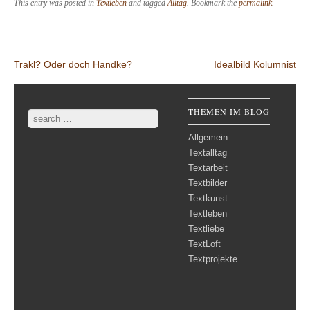
This entry was posted in
Textleben
and tagged
Alltag
. Bookmark the
permalink
.
Post navigation
Trakl? Oder doch Handke?
Idealbild Kolumnist
THEMEN IM BLOG
Search
Allgemein
Textalltag
Textarbeit
Textbilder
Textkunst
Textleben
Textliebe
TextLoft
Textprojekte