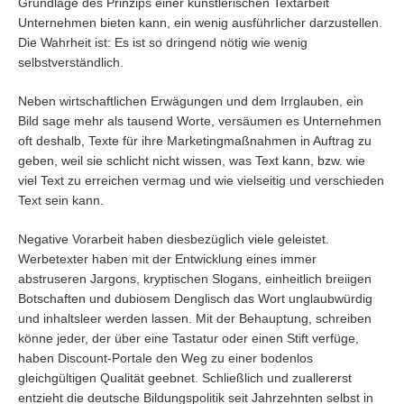
Grundlage des Prinzips einer künstlerischen Textarbeit
Unternehmen bieten kann, ein wenig ausführlicher darzustellen.
Die Wahrheit ist: Es ist so dringend nötig wie wenig
selbstverständlich.
Neben wirtschaftlichen Erwägungen und dem Irrglauben, ein
Bild sage mehr als tausend Worte, versäumen es Unternehmen
oft deshalb, Texte für ihre Marketingmaßnahmen in Auftrag zu
geben, weil sie schlicht nicht wissen, was Text kann, bzw. wie
viel Text zu erreichen vermag und wie vielseitig und verschieden
Text sein kann.
Negative Vorarbeit haben diesbezüglich viele geleistet.
Werbetexter haben mit der Entwicklung eines immer
abstruseren Jargons, kryptischen Slogans, einheitlich breiigen
Botschaften und dubiosem Denglisch das Wort unglaubwürdig
und inhaltsleer werden lassen. Mit der Behauptung, schreiben
könne jeder, der über eine Tastatur oder einen Stift verfüge,
haben Discount-Portale den Weg zu einer bodenlos
gleichgültigen Qualität geebnet. Schließlich und zuallererst
entzieht die deutsche Bildungspolitik seit Jahrzehnten selbst in