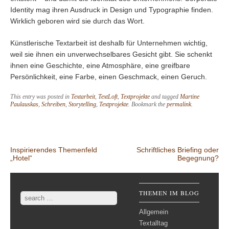
Identity mag ihren Ausdruck in Design und Typographie finden.
Wirklich geboren wird sie durch das Wort.
Künstlerische Textarbeit ist deshalb für Unternehmen wichtig,
weil sie ihnen ein unverwechselbares Gesicht gibt. Sie schenkt
ihnen eine Geschichte, eine Atmosphäre, eine greifbare
Persönlichkeit, eine Farbe, einen Geschmack, einen Geruch.
This entry was posted in
Textarbeit
,
TextLoft
,
Textprojekte
and tagged
Martine
Paulauskas
,
Schreiben
,
Storytelling
,
Textprojekte
. Bookmark the
permalink
.
Post navigation
Inspirierendes Themenfeld
Schriftliches Briefing oder
„Hotel“
Begegnung?
THEMEN IM BLOG
Search
Allgemein
Textalltag