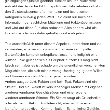
gleichgültigen Qualität geebnet. Schließlich und zuallererst
entzieht die deutsche Bildungspolitik seit Jahrzehnten selbst in
den Geisteswissenschaften formalen und ästhetischen
Kategorien mutwillig jeden Wert. Text dient nur noch der
Information, der sachlichen Mitteilung und Faktenübermittlung
und wird auf diese Funktion reduziert. Alles andere wird als
Literatur – oder was dafür gehalten wird – abgetan.
Text ausschließlich unter diesem Aspekt zu betrachten und zu
verwenden, ist etwa so, als würde man eine sehr große
Gartenfläche komplett unbepflanzt lassen und lediglich eine
winzige Ecke gelegentlich als Grillplatz nutzen: Es mag nicht
falsch sein, aber es ist schade um die unendlichen verschenkten
Möglichkeiten, die sich mit ein wenig Überlegung, gutem Willen
und Können aus dem Raum ergeben könnten.
Anders ausgedrückt: Fakten sind kein Text. Fakten sind ein
Skelett. Und ein Skelett ist kein lebendiger Mensch mit eigenen,
wiedererkennbaren Gesichtszügen und einer eigenen,
wiedererkennbaren Stimme. Ein Skelett taugt als Gruselartikel
oder als Lernmittel im Bio-Unterricht, aber nicht zu einer
lebhaften, produktiven Kommunikation. Es hat keine Gefühle,