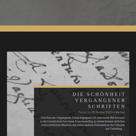
DIE SCHÖNHEIT
VERGANGENER
SCHRIFTEN
Posted on
29. Oktober 2025
by
Martine
Schriften aus vergangenen Zeiten begegnete ich zum ersten Mal bewusst
in der Grundschule bei einem Klassenausflug zu einem kleinen örtlichen
erzbischöflichen Museum, das neben anderen Dokumenten die Urkunde
zur Gründung…