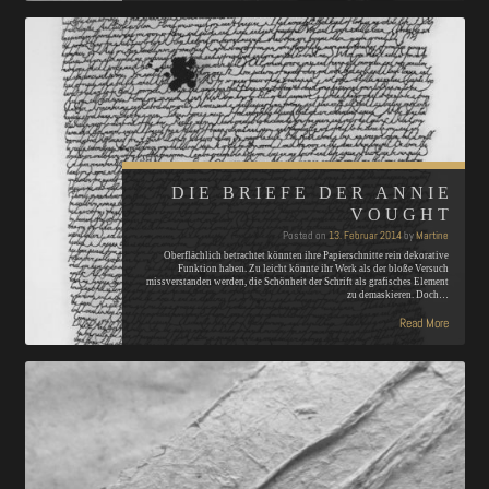
DIE BRIEFE DER ANNIE
VOUGHT
Posted on
13. Februar 2014
by
Martine
Oberflächlich betrachtet könnten ihre Papierschnitte rein dekorative
Funktion haben. Zu leicht könnte ihr Werk als der bloße Versuch
missverstanden werden, die Schönheit der Schrift als grafisches Element
zu demaskieren. Doch…
Read More