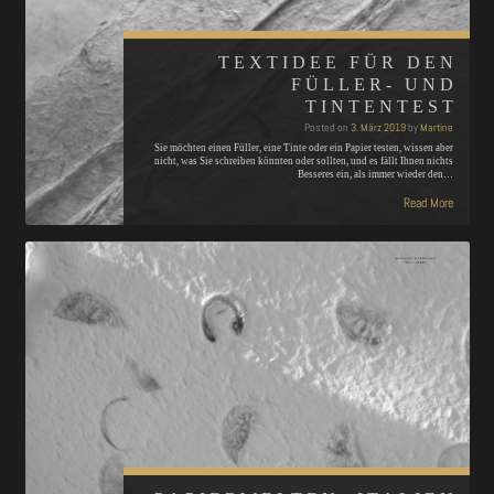
TEXTIDEE FÜR DEN
FÜLLER- UND
TINTENTEST
Posted on
3. März 2019
by
Martine
Sie möchten einen Füller, eine Tinte oder ein Papier testen, wissen aber
nicht, was Sie schreiben könnten oder sollten, und es fällt Ihnen nichts
Besseres ein, als immer wieder den…
Read More