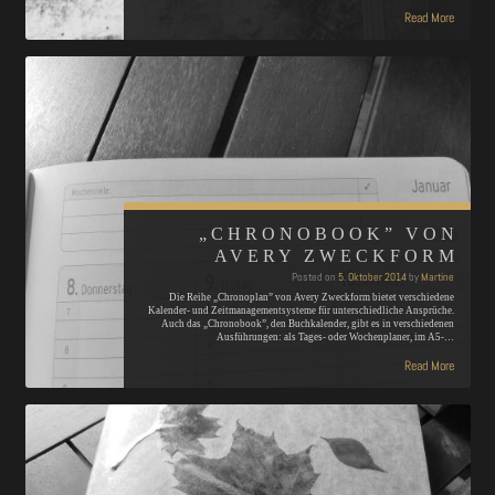
Read More
„CHRONOBOOK” VON
AVERY ZWECKFORM
Posted on
5. Oktober 2014
by
Martine
Die Reihe „Chronoplan” von Avery Zweckform bietet verschiedene
Kalender- und Zeitmanagementsysteme für unterschiedliche Ansprüche.
Auch das „Chronobook”, den Buchkalender, gibt es in verschiedenen
Ausführungen: als Tages- oder Wochenplaner, im A5-…
Read More