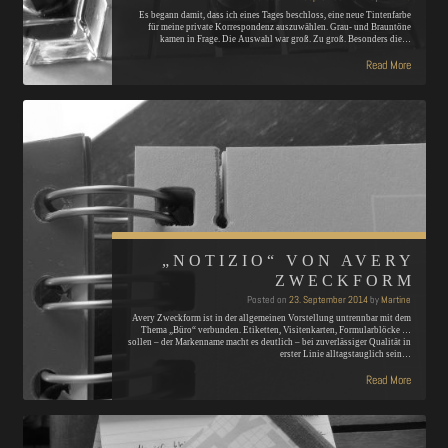
Es begann damit, dass ich eines Tages beschloss, eine neue Tintenfarbe
für meine private Korrespondenz auszuwählen. Grau- und Brauntöne
kamen in Frage. Die Auswahl war groß. Zu groß. Besonders die…
Read More
„NOTIZIO“ VON AVERY
ZWECKFORM
Posted on
23. September 2014
by
Martine
Avery Zweckform ist in der allgemeinen Vorstellung untrennbar mit dem
Thema „Büro“ verbunden. Etiketten, Visitenkarten, Formularblöcke …
sollen – der Markenname macht es deutlich – bei zuverlässiger Qualität in
erster Linie alltagstauglich sein…
Read More