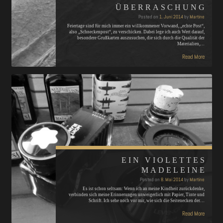
ÜBERRASCHUNG
Posted on
1. Juni 2014
by
Martine
Feiertage sind für mich immer ein willkommener Vorwand, „echte Post“,
also „Schneckenpost“, zu verschicken. Dabei lege ich auch Wert darauf,
besondere Grußkarten auszusuchen, die sich durch die Qualität der
Materialien,…
Read More
EIN VIOLETTES
MADELEINE
Posted on
8. Mai 2014
by
Martine
Es ist schon seltsam: Wenn ich an meine Kindheit zurückdenke,
verbinden sich meine Erinnerungen unweigerlich mit Papier, Tinte und
Schrift. Ich sehe noch vor mir, wie sich die Seitenecken der…
Read More