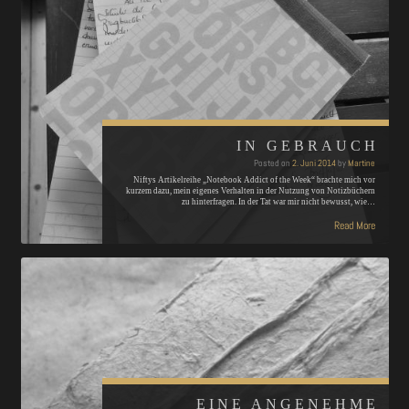
IN GEBRAUCH
Posted on
2. Juni 2014
by
Martine
Niftys Artikelreihe „Notebook Addict of the Week“ brachte mich vor
kurzem dazu, mein eigenes Verhalten in der Nutzung von Notizbüchern
zu hinterfragen. In der Tat war mir nicht bewusst, wie…
Read More
EINE ANGENEHME