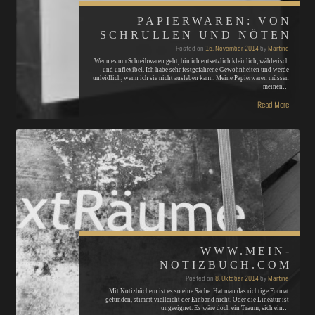
PAPIERWAREN: VON
SCHRULLEN UND NÖTEN
Posted on
15. November 2014
by
Martine
Wenn es um Schreibwaren geht, bin ich entsetzlich kleinlich, wählerisch
und unflexibel. Ich habe sehr festgefahrene Gewohnheiten und werde
unleidlich, wenn ich sie nicht ausleben kann. Meine Papierwaren müssen
meinen…
Read More
WWW.MEIN-
NOTIZBUCH.COM
Posted on
8. Oktober 2014
by
Martine
Mit Notizbüchern ist es so eine Sache. Hat man das richtige Format
gefunden, stimmt vielleicht der Einband nicht. Oder die Lineatur ist
ungeeignet. Es wäre doch ein Traum, sich ein…