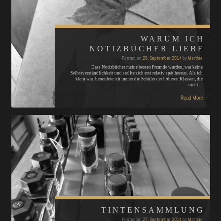
WARUM ICH
NOTIZBÜCHER LIEBE
Posted on
28. September 2014
by
Martine
Dass Notizbücher meine besten Freunde wurden, war keine
Selbstverständlichkeit und stellte sich erst relativ spät heraus. Als ich
klein war, beneidete ich immer die Schüler der höheren Klassen, die
nicht…
Read More
TINTENSAMMLUNG
Posted on
27. September 2014
by
Martine