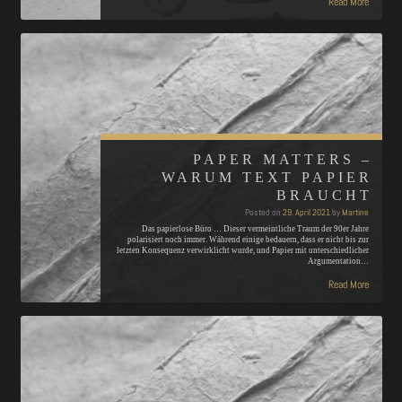
Read More
PAPER MATTERS –
WARUM TEXT PAPIER
BRAUCHT
Posted on
29. April 2021
by
Martine
Das papierlose Büro … Dieser vermeintliche Traum der 90er Jahre
polarisiert noch immer. Während einige bedauern, dass er nicht bis zur
letzten Konsequenz verwirklicht wurde, und Papier mit unterschiedlicher
Argumentation…
Read More