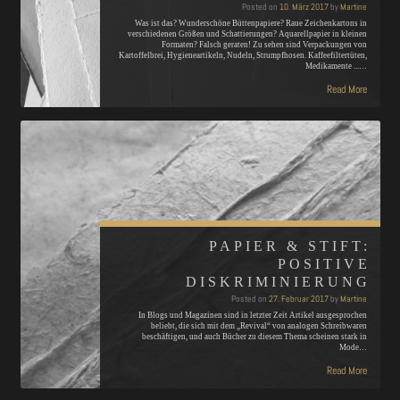
Posted on
10. März 2017
by
Martine
Was ist das? Wunderschöne Büttenpapiere? Raue Zeichenkartons in
verschiedenen Größen und Schattierungen? Aquarellpapier in kleinen
Formaten? Falsch geraten! Zu sehen sind Verpackungen von
Kartoffelbrei, Hygieneartikeln, Nudeln, Strumpfhosen. Kaffeefiltertüten,
Medikamente ...…
Read More
PAPIER & STIFT:
POSITIVE
DISKRIMINIERUNG
Posted on
27. Februar 2017
by
Martine
In Blogs und Magazinen sind in letzter Zeit Artikel ausgesprochen
beliebt, die sich mit dem „Revival“ von analogen Schreibwaren
beschäftigen, und auch Bücher zu diesem Thema scheinen stark in
Mode…
Read More