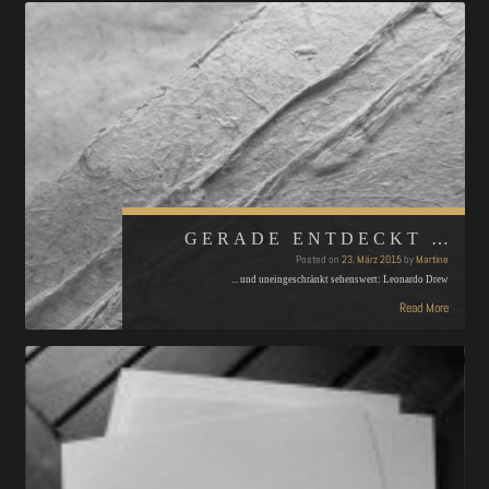
GERADE ENTDECKT …
Posted on
23. März 2015
by
Martine
... und uneingeschränkt sehenswert: Leonardo Drew
Read More