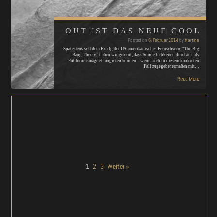
OUT IST DAS NEUE COOL
Posted on
6. Februar 2014
by
Martine
Spätestens seit dem Erfolg der US-amerikanischen Fernsehserie “The Big
Bang Theory” haben wir gelernt, dass Sonderlichkeiten durchaus als
Publikumsmagnet fungieren können – wenn auch in diesem konkreten
Fall zugegebenermaßen mit…
Read More
1
2
3
Weiter »