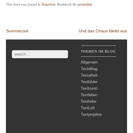
This entry was posted in
Textarbeit
. Bookmark the
permalink
.
Post navigation
Sommerzeit
Und das Chaos bleibt aus
THEMEN IM BLOG
Search
Allgemein
Textalltag
Textarbeit
Textbilder
Textkunst
Textleben
Textliebe
TextLoft
Textprojekte