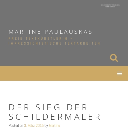
Skip
to
content
MARTINE PAULAUSKAS
FREIE TEXTKÜNSTLERIN –
IMPRESSIONISTISCHE TEXTARBEITEN
DER SIEG DER
SCHILDERMALER
Posted on
3. März 2015
by
Martine