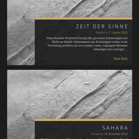
ZEIT DER SINNE
Posted on
7. Januar 2015
Wenn die klare Winterluft Einzug hält, gewinnen Erinnerungen und
Bilder an Schärfe. Schneemänner aus Kindertagen werden in der
Vorstellung perfekter, als sie es jemals waren, vergangene Momente
lebendiger und wichtiger:…
Read More
SAHARA
Posted on
10. Dezember 2014