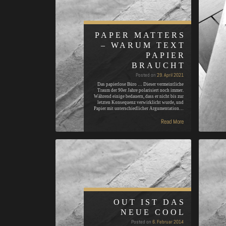
PAPER MATTERS
– WARUM TEXT
PAPIER
BRAUCHT
Posted on
29. April 2021
Das papierlose Büro … Dieser vermeintliche
Traum der 90er Jahre polarisiert noch immer.
Während einige bedauern, dass er nicht bis zur
letzten Konsequenz verwirklicht wurde, und
Papier mit unterschiedlicher Argumentation…
Read More
OUT IST DAS
NEUE COOL
Posted on
6. Februar 2014