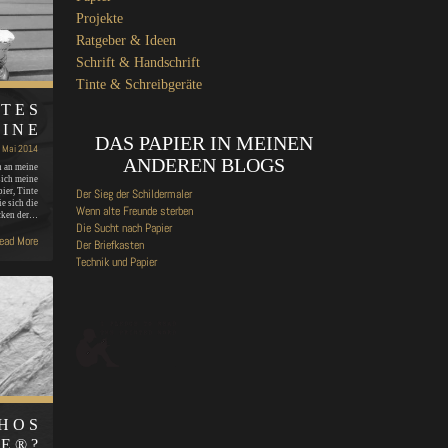
Projekte
Ratgeber & Ideen
Schrift & Handschrift
Tinte & Schreibgeräte
TTES
INE
DAS PAPIER IN MEINEN
. Mai 2014
ANDEREN BLOGS
h an meine
sich meine
ier, Tinte
Der Sieg der Schildermaler
ie sich die
Wenn alte Freunde sterben
cken der…
Die Sucht nach Papier
ead More
Der Briefkasten
Technik und Papier
HOS
E®?