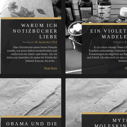
WARUM ICH
NOTIZBÜCHER
EIN VIOLE
LIEBE
MADELE
Posted on
28. September 2014
Posted on
8
Dass Notizbücher meine besten Freunde
Es ist schon seltsam: Wenn ic
wurden, war keine Selbstverständlichkeit und
Kindheit zurückdenke, verbinden 
stellte sich erst relativ spät heraus. Als ich
Erinnerungen unweigerlich mit Pap
klein war, beneidete ich immer die Schüler der
und Schrift. Ich sehe noch vor mir, w
höheren Klassen, die nicht…
Seitene
Read More
R
MYT
OBAMA UND DIE
MOLESKIN